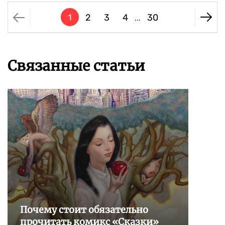
1
2
3
4
30
...
Связанные статьи
Почему стоит обязательно
прочитать комикс «Сказки»