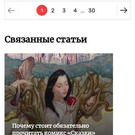
1
2
3
4
30
...
Связанные статьи
Почему стоит обязательно
прочитать комикс «Сказки»