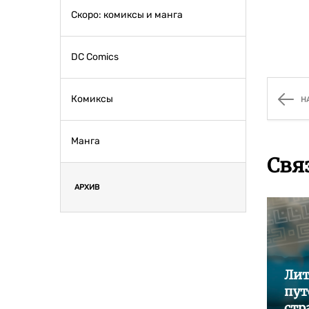
Скоро: комиксы и манга
DC Comics
Комиксы
Н
Манга
Свя
АРХИВ
Лит
пут
стр