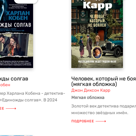
жды солгав
Человек, который не бо
(мягкая обложка)
Кобен
Джон Диксон Карр
ер Харлана Кобена - детектив-
Мягкая обложка
«Единожды солгав». В 2024
Золотой век детектива подари
аказу Netflix на экр...
ЕЕ
множество звёздных имён.
Произведения таких писателей
ПОДРОБНЕЕ
Агата К...