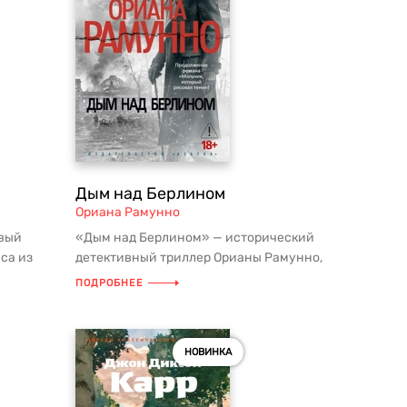
Дым над Берлином
Ориана Рамунно
овый
«Дым над Берлином» — исторический
са из
детективный триллер Орианы Рамунно,
, вып...
продолжение бестселлера «Мальч...
ПОДРОБНЕЕ
НОВИНКА