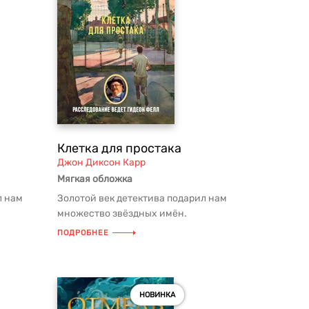
Клетка для простака
Джон Диксон Карр
Мягкая обложка
л нам
Золотой век детектива подарил нам
множество звёздных имён.
, как
Произведения таких писателей, как
ПОДРОБНЕЕ
Агата К...
НОВИНКА