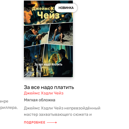
НОВИНКА
За все надо платить
Джеймс Хэдли Чейз
Мягкая обложка
анре
триллера,
Джеймс Хэдли Чейз непревзойдённый
ю...
мастер захватывающего сюжета и
знаток человеческих душ, своего род...
ПОДРОБНЕЕ