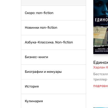
Скоро: non-fiction
Новинки non-fiction
Азбука-Классика. Non-fiction
Бизнес-книги
Едино
Харлан 
Биографии и мемуары
Бестселл
триллер 
году по з
История
ПОДРОБН
Кулинария