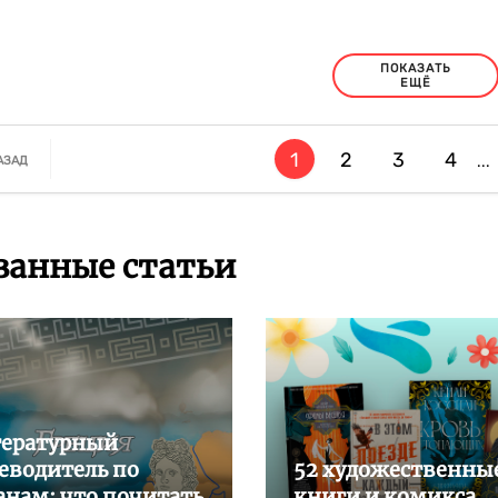
ПОКАЗАТЬ
ЕЩЁ
1
2
3
4
...
АЗАД
занные статьи
ературный
еводитель по
52 художественны
анам: что почитать
книги и комикса