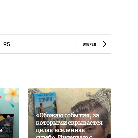
95
ВПЕРЕД
«Обожаю события, за
которыми скрывается
е
целая вселенная
судеб». Интервью с