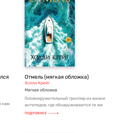
ялся
Отмель (мягкая обложка)
Холли Крейг
Мягкая обложка
Головокружительный триллер из жизни
л нам
антиподов, где обнаруживаются те же
проблемы, что и в любых друг...
ПОДРОБНЕЕ
, как