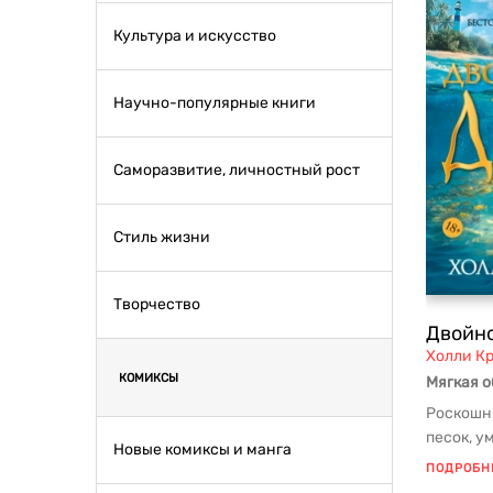
Культура и искусство
Научно-популярные книги
Саморазвитие, личностный рост
Стиль жизни
Творчество
Двойно
Холли К
КОМИКСЫ
Мягкая 
Роскошн
песок, 
Новые комиксы и манга
над бир
ПОДРОБН
хо...