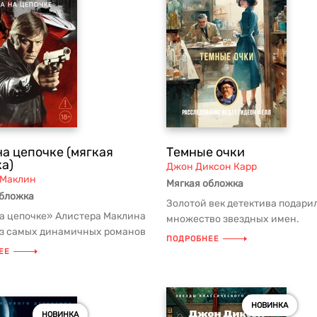
на цепочке (мягкая
Темные очки
а)
Джон Диксон Карр
 Маклин
Мягкая обложка
обложка
Золотой век детектива подари
на цепочке» Алистера Маклина
множество звездных имен.
из самых динамичных романов
Произведения таких писателей
ПОДРОБНЕЕ
остросюжетной литерат...
Агата К...
ЕЕ
НОВИНКА
НОВИНКА