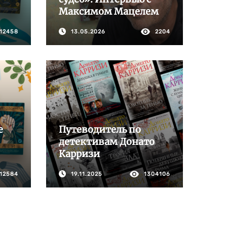
Максимом Мацелем
12458
13.05.2026
2204
е
Путеводитель по
детективам Донато
Карризи
12584
19.11.2025
1304106