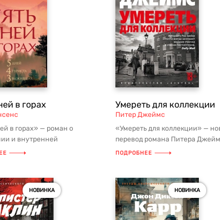
ней в горах
Умереть для коллекции
нсенс
Питер Джеймс
ей в горах» — роман о
«Умереть для коллекции» — н
ии и внутренней
перевод романа Питера Джейм
мации, где борьба с дикой
детективной серии о Рое Грейсе
ЕЕ
ПОДРОБНЕЕ
 стан...
НОВИНКА
НОВИНКА