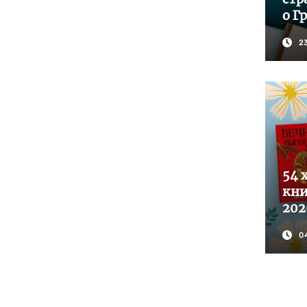
о Г
2
54 
кни
202
0