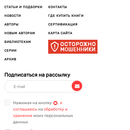
современных авторов, чьи имена уже завоевали
СТАТЬИ И ПОДБОРКИ
КОНТАКТЫ
популярность. Мы собрали как популярные книги, которые
НОВОСТИ
ГДЕ КУПИТЬ КНИГИ
давно покорили читателей по всему миру, так и интересные
издания, которые только набирают известность, но уже
АВТОРЫ
СЕРТИФИКАЦИЯ
заслужили внимание благодаря своей оригинальности и
НОВЫМ АВТОРАМ
КАРТА САЙТА
глубине. Произведения художественной литературы
БИБЛИОТЕКАМ
расширяют кругозор, развивают воображение, учат
сопереживать, находить ответы на важные жизненные
СЕРИИ
вопросы.
АРХИВ
Подписаться на рассылку
Нажимая на кнопку
,
я
соглашаюсь
на
обработку и
хранение
моих персональных
данных