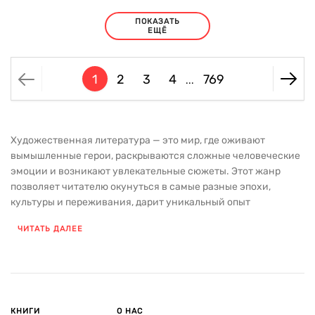
ПОКАЗАТЬ
ЕЩЁ
1
2
3
4
769
...
Художественная литература — это мир, где оживают
вымышленные герои, раскрываются сложные человеческие
эмоции и возникают увлекательные сюжеты. Этот жанр
позволяет читателю окунуться в самые разные эпохи,
культуры и переживания, дарит уникальный опыт
путешествия в параллельные реальности. Произведения
ЧИТАТЬ ДАЛЕЕ
художественной литературы помогают лучше понять не
только окружающий мир, но и самих себя, через отражение
вечных тем, таких как любовь, дружба, борьба,
самопознание. В нашем каталоге вы найдете книги разных
жанров и направлений — от классических произведений,
ставших неотъемлемой частью мировой литературы, до
КНИГИ
О НАС