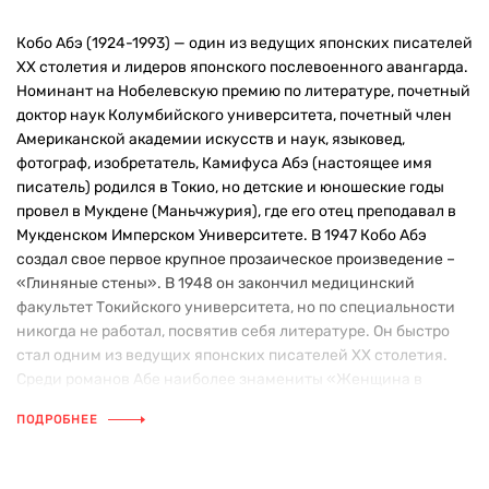
Кобо Абэ (1924-1993) — один из ведущих японских писателей
ХХ столетия и лидеров японского послевоенного авангарда.
Номинант на Нобелевскую премию по литературе, почетный
доктор наук Колумбийского университета, почетный член
Американской академии искусств и наук, языковед,
фотограф, изобретатель, Камифуса Абэ (настоящее имя
писатель) родился в Токио, но детские и юношеские годы
провел в Мукдене (Маньчжурия), где его отец преподавал в
Мукденском Имперском Университете. В 1947 Кобо Абэ
создал свое первое крупное прозаическое произведение –
«Глиняные стены». В 1948 он закончил медицинский
факультет Токийского университета, но по специальности
никогда не работал, посвятив себя литературе. Он быстро
стал одним из ведущих японских писателей ХХ столетия.
Среди романов Абе наиболее знамениты «Женщина в
песках» (1962) и «Чужое лицо» (1964). Он также известен как
ПОДРОБНЕЕ
незаурядный драматург, автор гротескно-фантастических
пьес, среди которых наибольшей популярностью на мировых
подмостках пользуется «Человек, превратившийся в палку»