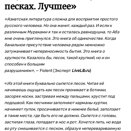
песках. Лучшее
»
«
Азиатская литература сложна для восприятия простого
русского человека. Но она манит, каждый раз. И если к
различным Мураками я так и осталась равнодушна, то Абэ
мне очень приглянулся. Это книга об одиночестве. Когда
банальное присутствие человека рядом немножко
затуманивает непереносимость бытия. Это книга о
хрупкости. Казалось бы, песок, такой хрупкий, но и он
способен к большим
разрушениям»
, — Fiolent (Эксперт
LiveLib.ru
)
«
Из этой книги буквально сыпется песок. Читая её
начинаешь ощущать как песок проникает в ботинки,
засоряя носки, застревая между пальцами, хрустит под
подошвой. Как песчинки заполняют карманы куртки,
начиняет пупок, просачивается в нижнее бельё, заползает
в такие места, где быть его не должно. Сыпется с головы,
застилая глаза, попадает в нос и рот. Хочется пить, но вода
во рту смешивается с песком, образуя неперевариваемую