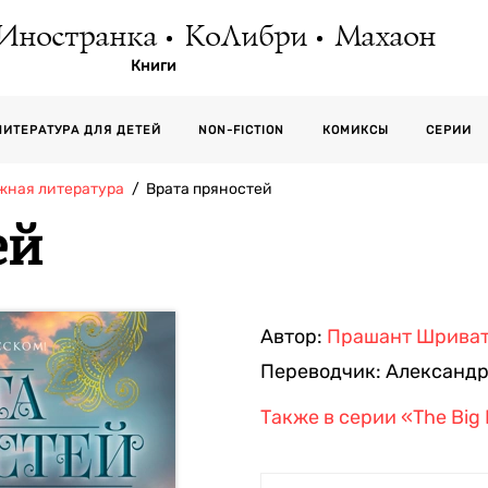
Иностранка
КоЛибри
Махаон
Книги
СЕРИИ
ЛИТЕРАТУРА ДЛЯ ДЕТЕЙ
NON-FICTION
КОМИКСЫ
жная литература
Врата пряностей
ей
Автор:
Прашант Шрива
Переводчик:
Александр
Также в серии
«The Big