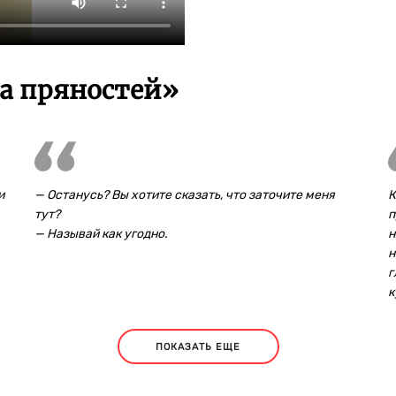
а пряностей»
и
— Останусь? Вы хотите сказать, что заточите меня
К
тут?
п
— Называй как угодно.
н
н
г
к
ПОКАЗАТЬ ЕЩЕ