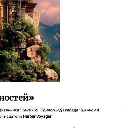
ностей
»
уванчика" Кена Лю, "Трилогии Дэвабада" Шеннон А.
от издателя
Harper Voyager