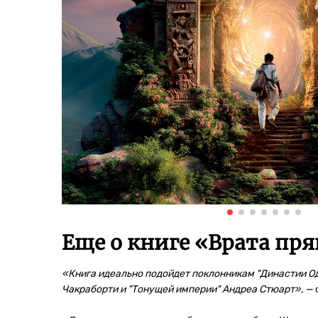
Еще о книге «
Врата пря
«Книга идеально подойдет поклонникам "Династии Од
Чакраборти и "Тонущей империи" Андреа Стюарт», —