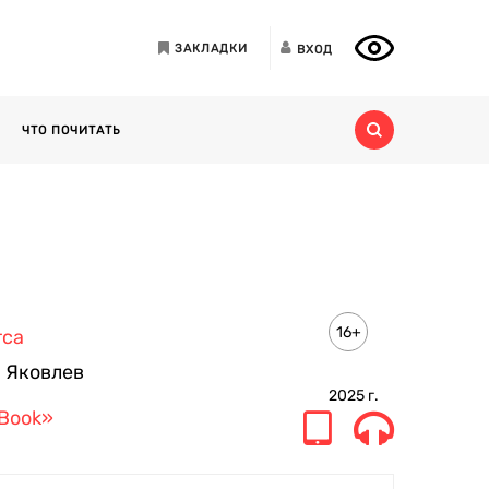
ЗАКЛАДКИ
ВХОД
ЧТО ПОЧИТАТЬ
16+
тса
 Яковлев
2025
г.
 Book»