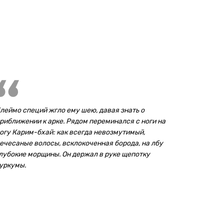
леймо специй жгло ему шею, давая знать о
риближении к арке. Рядом переминался с ноги на
огу Карим-бхай: как всегда невозмутимый,
ечесаные волосы, всклокоченная борода, на лбу
лубокие морщины. Он держал в руке щепотку
уркумы.