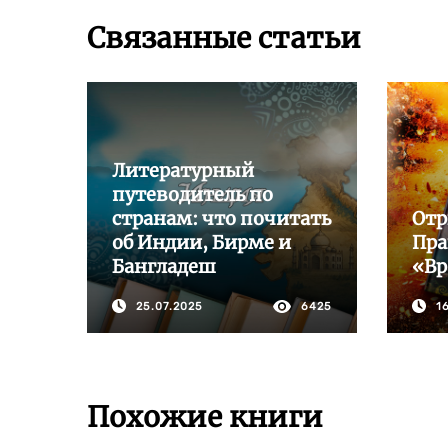
Связанные статьи
Литературный
путеводитель по
странам: что почитать
Отр
об Индии, Бирме и
Пра
Бангладеш
«Вр
25.07.2025
6425
1
Похожие книги