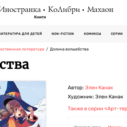
Иностранка
КоЛибри
Махаон
Книги
СЕРИИ
ЛИТЕРАТУРА ДЛЯ ДЕТЕЙ
NON-FICTION
КОМИКСЫ
жественная литература
Долина волшебства
ства
Автор:
Элен Канак
Художник:
Элен Канак
Также в серии
«Арт-те