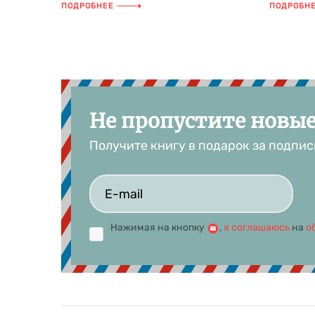
Ёсими Сэкигути! Никакого
Хинано! 
ПОДРОБНЕЕ
ПОДРОБН
искусственного и...
соз...
Не пропустите новы
Получите книгу в подарок за подпис
Нажимая на кнопку
,
я соглашаюсь
на
о