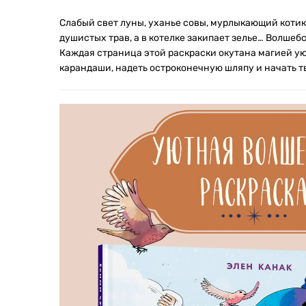
Слабый свет луны, уханье совы, мурлыкающий котик
душистых трав, а в котелке закипает зелье… Волшебс
Каждая страница этой раскраски окутана магией уют
карандаши, надеть остроконечную шляпу и начать т