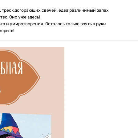
, треск догорающих свечей, едва различимый запах
тво! Оно уже здесь!
а и умиротворения. Осталось только взять в руки
ворить!