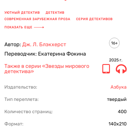
УЮТНЫЙ ДЕТЕКТИВ
ДЕТЕКТИВ
СОВРЕМЕННАЯ ЗАРУБЕЖНАЯ ПРОЗА
СЕРИЯ ДЕТЕКТИВОВ
УБИЙСТВО
АНГЛИЯ
СЕСТРЫ
НАПАРНИК
ПОКАЗАТЬ ЕЩЕ
РАССЛЕДОВАНИЕ
ПОЛИЦИЯ
АНГЛИЙСКАЯ ЛИТЕРАТУРА
СЕМЬЯ
АНГЛИЙСКИЙ ДЕТЕКТИВ
16+
Автор:
Дж. Л. Блэкхерст
Переводчик:
Екатерина Фокина
2025
г.
Также в серии
«Звезды мирового
детектива»
Издательство:
Азбука
Тип переплета:
твердый
Количество страниц:
400
Формат:
140х210