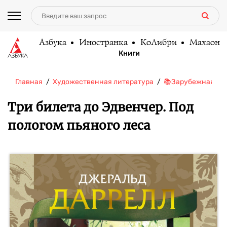
Азбука
Иностранка
КоЛибри
Махаон
Книги
Главная
Художественная литература
📚Зарубежная ли
Три билета до Эдвенчер. Под
пологом пьяного леса