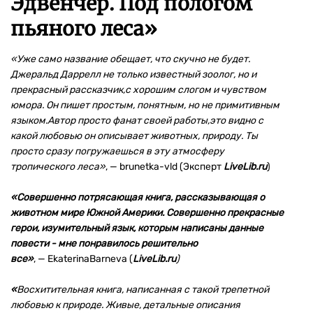
Эдвенчер. Под пологом
пьяного леса
»
«
Уже само название обещает, что скучно не будет.
Джеральд Даррелл не только известный зоолог, но и
прекрасный рассказчик,с хорошим слогом и чувством
юмора. Он пишет простым, понятным, но не примитивным
языком.Автор просто фанат своей работы,это видно с
какой любовью он описывает животных, природу. Ты
просто сразу погружаешься в эту атмосферу
тропического леса»
, — brunetka-vld (Эксперт
LiveLib.ru
)
«Совершенно потрясающая книга, рассказывающая о
животном мире Южной Америки. Совершенно прекрасные
герои, изумительный язык, которым написаны данные
повести - мне понравилось решительно
все»
,
—
EkaterinaBarneva (
LiveLib.ru
)
«
Восхитительная книга, написанная с такой трепетной
любовью к природе. Живые, детальные описания