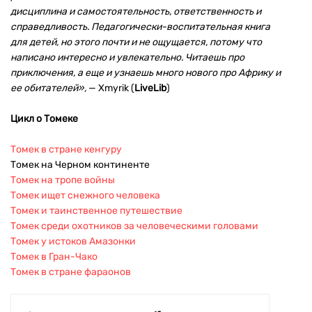
дисциплина и самостоятельность, ответственность и
справедливость. Педагогически-воспитательная книга
для детей, но этого почти и не ощущается, потому что
написано интересно и увлекательно. Читаешь про
приключения, а еще и узнаешь много нового про Африку и
ее обитателей»,
— Xmyrik (
LiveLib
)
Цикл о Томеке
Томек в стране кенгуру
Томек на Черном континенте
Томек на тропе войны
Томек ищет снежного человека
Томек и таинственное путешествие
Томек среди охотников за человеческими головами
Томек у истоков Амазонки
Томек в Гран-Чако
Томек в стране фараонов