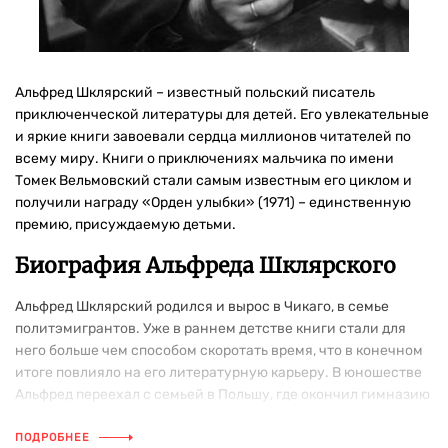
Альфред Шклярский – известный польский писатель
приключенческой литературы для детей. Его увлекательные
и яркие книги завоевали сердца миллионов читателей по
всему миру. Книги о приключениях мальчика по имени
Томек Вельмовский стали самым известным его циклом и
получили награду «Орден улыбки» (1971) – единственную
премию, присуждаемую детьми.
Биография Альфреда Шклярского
Альфред Шклярский родился и вырос в Чикаго, в семье
политэмигрантов. Уже в раннем детстве книги стали для
него больше чем способом скоротать время, что в конечном
итоге повлияло на его литературную карьеру. В юношестве
Альфред переехал с семьей в Польшу, где окончил гимназию
и Академию политических наук. Во время учебы изучал
филологию и литературу, погружаясь в мир классических
ПОДРОБНЕЕ