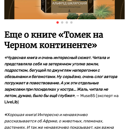
Еще о книге «
Томек на
Черном континенте
»
«Чудесная книга и очень интересный сюжет. Читала и
представляла себя на затерянном уголке земли,
подростком, бегущей по джунглям наперегонки с
обезьянами и бегемотами. Ну серьёзно, очень слог автора
погружает в повествование. А уж эти отдельные
зарисовки при посиделках у костра... Жаль, читала не
летом, думаю, было бы ещё глубже»
,
—
Muse85 (эксперт на
LiveLib
)
«
Хорошая книга! Интересно и ненавязчиво
рассказывается об Африке, о животных, племенах,
растениях. И так же ненавязчиво показывает, как важна