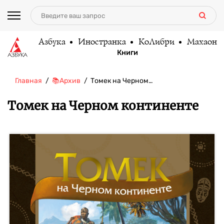
Азбука
Иностранка
КоЛибри
Махаон
Книги
Главная
📚Архив
Томек на Черном…
Томек на Черном континенте