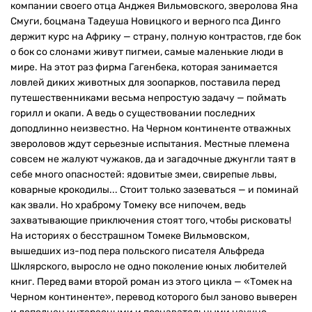
компании своего отца Анджея Вильмовского, зверолова Яна
Смуги, боцмана Тадеуша Новицкого и верного пса Динго
держит курс на Африку — страну, полную контрастов, где бок
о бок со слонами живут пигмеи, самые маленькие люди в
мире. На этот раз фирма Гагенбека, которая занимается
ловлей диких животных для зоопарков, поставила перед
путешественниками весьма непростую задачу — поймать
горилл и окапи. А ведь о существовании последних
доподлинно неизвестно. На Черном континенте отважных
звероловов ждут серьезные испытания. Местные племена
совсем не жалуют чужаков, да и загадочные джунгли таят в
себе много опасностей: ядовитые змеи, свирепые львы,
коварные крокодилы... Стоит только зазеваться — и поминай
как звали. Но храброму Томеку все нипочем, ведь
захватывающие приключения стоят того, чтобы рисковать!
На историях о бесстрашном Томеке Вильмовском,
вышедших из-под пера польского писателя Альфреда
Шклярского, выросло не одно поколение юных любителей
книг. Перед вами второй роман из этого цикла — «Томек на
Черном континенте», перевод которого был заново выверен