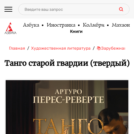
Азбука
Иностранка
КоЛибри
Махаон
Книги
Главная
Художественная литература
📚Зарубежная ли
Танго старой гвардии (твердый)