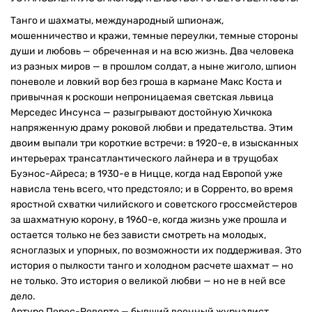
Танго и шахматы, международный шпионаж,
мошенничество и кражи, темные переулки, темные стороны
души и любовь — обреченная и на всю жизнь. Два человека
из разных миров — в прошлом солдат, а ныне жиголо, шпион
поневоле и ловкий вор без гроша в кармане Макс Коста и
привычная к роскоши непроницаемая светская львица
Мерседес Инсунса — разыгрывают достойную Хичкока
напряженную драму роковой любви и предательства. Этим
двоим выпали три короткие встречи: в 1920-е, в изысканных
интерьерах трансатлантического лайнера и в трущобах
Буэнос-Айреса; в 1930-е в Ницце, когда над Европой уже
нависла тень всего, что предстояло; и в Сорренто, во время
яростной схватки чилийского и советского гроссмейстеров
за шахматную корону, в 1960-е, когда жизнь уже прошла и
остается только не без зависти смотреть на молодых,
ясноглазых и упорных, по возможности их поддерживая. Это
история о пылкости танго и холодном расчете шахмат — но
не только. Это история о великой любви — но не в ней все
дело.
Артуро Перес-Реверте — бывший военный журналист,