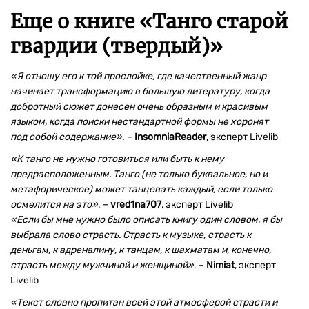
Еще о книге «
Танго старой
гвардии (твердый)
»
«Я отношу его к той прослойке, где качественный жанр
начинает трансформацию в большую литературу, когда
добротный сюжет донесен очень образным и красивым
языком, когда поиски нестандартной формы не хоронят
под собой содержание»
. –
InsomniaReader
, эксперт Livelib
«К танго не нужно готовиться или быть к нему
предрасположенным. Танго (не только буквальное, но и
метафорическое) может танцевать каждый, если только
осмелится на это»
. –
vred1na707
, эксперт Livelib
«Если бы мне нужно было описать книгу один словом, я бы
выбрала слово страсть. Страсть к музыке, страсть к
деньгам, к адреналину, к танцам, к шахматам и, конечно,
страсть между мужчиной и женщиной»
. –
Nimiat
, эксперт
Livelib
«Текст словно пропитан всей этой атмосферой страсти и