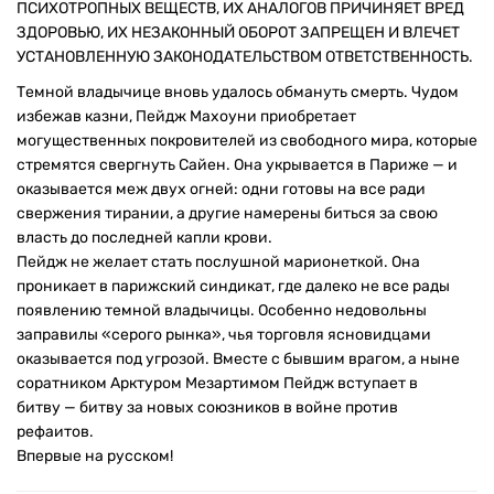
ПСИХОТРОПНЫХ ВЕЩЕСТВ, ИХ АНАЛОГОВ ПРИЧИНЯЕТ ВРЕД
ЗДОРОВЬЮ, ИХ НЕЗАКОННЫЙ ОБОРОТ ЗАПРЕЩЕН И ВЛЕЧЕТ
УСТАНОВЛЕННУЮ ЗАКОНОДАТЕЛЬСТВОМ ОТВЕТСТВЕННОСТЬ.
Темной владычице вновь удалось обмануть смерть. Чудом
избежав казни, Пейдж Махоуни приобретает
могущественных покровителей из свободного мира, которые
стремятся свергнуть Сайен. Она укрывается в Париже — и
оказывается меж двух огней: одни готовы на все ради
свержения тирании, а другие намерены биться за свою
власть до последней капли крови.
Пейдж не желает стать послушной марионеткой. Она
проникает в парижский синдикат, где далеко не все рады
появлению темной владычицы. Особенно недовольны
заправилы «серого рынка», чья торговля ясновидцами
оказывается под угрозой. Вместе с бывшим врагом, а ныне
соратником Арктуром Мезартимом Пейдж вступает в
битву — битву за новых союзников в войне против
рефаитов.
Впервые на русском!