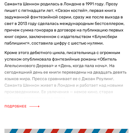
Саманта Шеннон родилась в Лондоне в 1991 году. Прозу
пишет с пятнадцати лет. «Сезон костей», первая книга
задуманной фэнтезийной серии, сразу же после выхода в
свет в 2013 году сделалась международным бестселлером,
причем сумма гонорара в договоре на публикацию первых
книг серии, заключенном с издательством «Блумсбери
паблишинг», составила цифру с шестью нулями.
Кроме этого дебютного цикла, писательница с огромным
успехом опубликовала фэнтезийные романы «Обитель
Апельсинового Дерева» и «День, когда пала ночь». На
сегодняшний день ее книги переведены на двадцать девять
языков мира. Пресса сравнивает ее с Джоан Роулинг.
Саманта Шеннон живет в Лондоне и работает над новыми
произведениями. Ее увлечения — немое кино, старая
музыка и реалистичная проза.
ПОДРОБНЕЕ