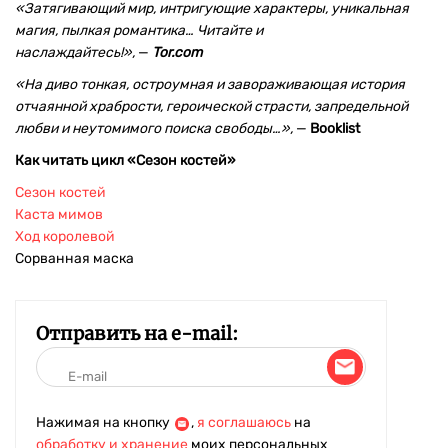
«Затягивающий мир, интригующие характеры, уникальная
магия, пылкая романтика… Читайте и
наслаждайтесь!»,
—
Tor.com
«
На диво тонкая, остроумная и завораживающая история
отчаянной храбрости, героической страсти, запредельной
любви и неутомимого поиска свободы…»,
—
Booklist
Как читать цикл «Сезон костей»
Сезон костей
Каста мимов
Ход королев
ой
Сорванная маска
Отправить на e-mail:
Нажимая на кнопку
,
я соглашаюсь
на
обработку и хранение
моих персональных