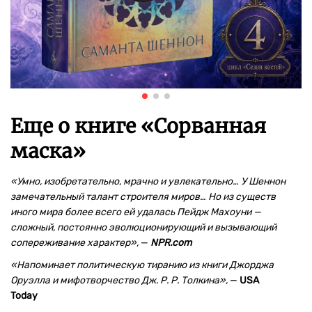
Еще о книге «
Сорванная
маска
»
«Умно, изобретательно, мрачно и увлекательно… У Шеннон
замечательный талант строителя миров… Но из существ
иного мира более всего ей удалась Пейдж Махоуни —
сложный, постоянно эволюционирующий и вызывающий
сопереживание характер»,
—
NPR.com
«Напоминает политическую тиранию из книги Джорджа
Оруэлла и мифотворчество Дж. Р. Р. Толкина»,
—
USA
Today