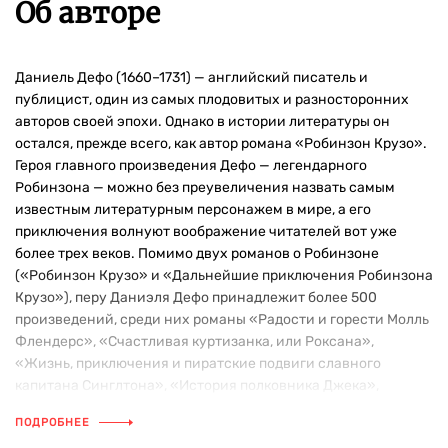
Об авторе
Даниель Дефо (1660–1731) — английский писатель и
публицист, один из самых плодовитых и разносторонних
авторов своей эпохи. Однако в истории литературы он
остался, прежде всего, как автор романа «Робинзон Крузо».
Героя главного произведения Дефо — легендарного
Робинзона — можно без преувеличения назвать самым
известным литературным персонажем в мире, а его
приключения волнуют воображение читателей вот уже
более трех веков. Помимо двух романов о Робинзоне
(«Робинзон Крузо» и «Дальнейшие приключения Робинзона
Крузо»), перу Даниэля Дефо принадлежит более 500
произведений, среди них романы «Радости и горести Молль
Флендерс», «Счастливая куртизанка, или Роксана»,
«Жизнь, приключения и пиратские подвиги славного
капитана Синглтона», «История полковника Джека»,
«Дневник чумного города» и др.
ПОДРОБНЕЕ