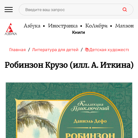
Азбука
Иностранка
КоЛибри
Махаон
Книги
Главная
Литература для детей
📚Детская художественн
Робинзон Крузо (илл. А. Иткина)