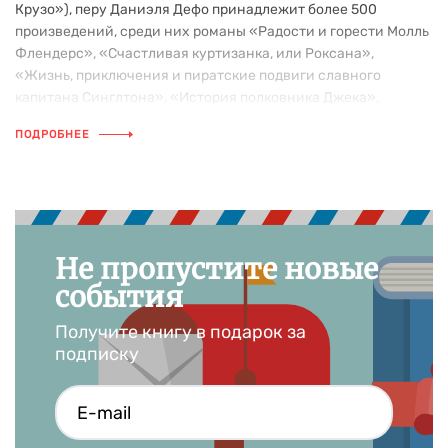
Крузо»), перу Даниэля Дефо принадлежит более 500
произведений, среди них романы «Радости и горести Молль
Флендерс», «Счастливая куртизанка, или Роксана»,
«Жизнь, приключения и пиратские подвиги славного
капитана Синглтона», «История полковника Джека»,
«Дневник чумного города» и др.
ПОДРОБНЕЕ
Не пропустите новые
события
Получите книгу в подарок за
подписку