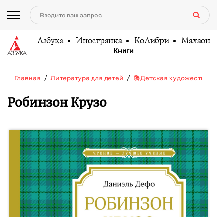
Азбука
Иностранка
КоЛибри
Махаон
Книги
Главная
Литература для детей
📚Детская художественн
Робинзон Крузо