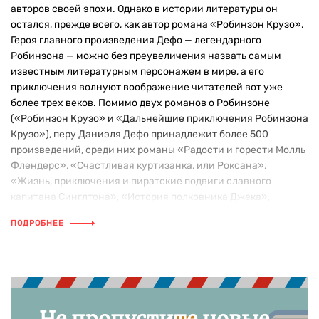
авторов своей эпохи. Однако в истории литературы он
остался, прежде всего, как автор романа «Робинзон Крузо».
Героя главного произведения Дефо — легендарного
Робинзона — можно без преувеличения назвать самым
известным литературным персонажем в мире, а его
приключения волнуют воображение читателей вот уже
более трех веков. Помимо двух романов о Робинзоне
(«Робинзон Крузо» и «Дальнейшие приключения Робинзона
Крузо»), перу Даниэля Дефо принадлежит более 500
произведений, среди них романы «Радости и горести Молль
Флендерс», «Счастливая куртизанка, или Роксана»,
«Жизнь, приключения и пиратские подвиги славного
капитана Синглтона», «История полковника Джека»,
«Дневник чумного города» и др.
ПОДРОБНЕЕ