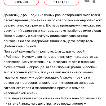
ОТРЫВОК
ЗАКЛАДКИ
Даниель Дефо — один из самых разносторонних писателей
своего времени, признанный основоположник европейского
реалистического романа. Его перу принадлежит множество
сочинений различных жанров, однако наиболее емко вклад
Дефо в мировую литературу описывает лаконичная
эпитафия на его надгробии: «Даниель Дефо, создатель
„Робинзона Крузо“».
При всей кажущейся простоте, благодаря которой
«Робинзон Крузо» стал непременным спутником детства,
произведение удивительно многогранно: это и дневник
путешествий, и образцовый авантюрный роман, и особый
тип островной утопии, получивший название по имени
главного героя, — «робинзонада». А также «трактат о
естественном воспитании», проникновенная исповедь
заглавного героя и философская притча о смысле
человеческой жизни.
Если первая книга о приключениях Робинзона большинству
читателей знакома с детства, то ее продолжение —