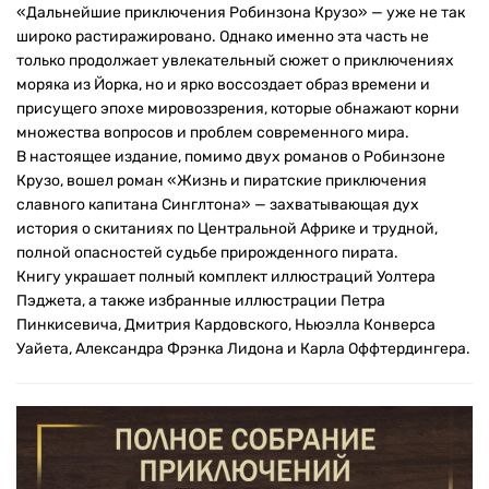
«Дальнейшие приключения Робинзона Крузо» — уже не так
широко растиражировано. Однако именно эта часть не
только продолжает увлекательный сюжет о приключениях
моряка из Йорка, но и ярко воссоздает образ времени и
присущего эпохе мировоззрения, которые обнажают корни
множества вопросов и проблем современного мира.
В настоящее издание, помимо двух романов о Робинзоне
Крузо, вошел роман «Жизнь и пиратские приключения
славного капитана Синглтона» — захватывающая дух
история о скитаниях по Центральной Африке и трудной,
полной опасностей судьбе прирожденного пирата.
Книгу украшает полный комплект иллюстраций Уолтера
Пэджета, а также избранные иллюстрации Петра
Пинкисевича, Дмитрия Кардовского, Ньюэлла Конверса
Уайета, Александра Фрэнка Лидона и Карла Оффтердингера.