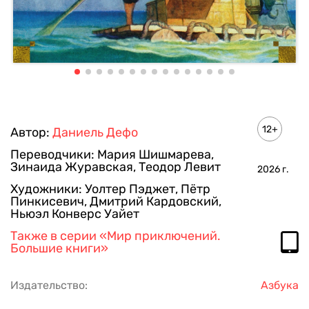
12+
Автор:
Даниель Дефо
Переводчики:
Мария Шишмарева
,
Зинаида Журавская
,
Теодор Левит
2026
г.
Художники:
Уолтер Пэджет
,
Пётр
Пинкисевич
,
Дмитрий Кардовский
,
Ньюэл Конверс Уайет
Также в серии
«Мир приключений.
Большие книги»
Издательство:
Азбука