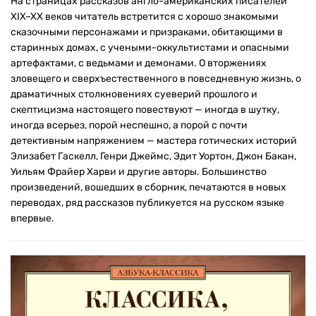
На страницах рассказов англо-американских писателей
XIX–XX веков читатель встретится с хорошо знакомыми
сказочными персонажами и призраками, обитающими в
старинных домах, с учеными-оккультистами и опасными
артефактами, с ведьмами и демонами. О вторжениях
зловещего и сверхъестественного в повседневную жизнь, о
драматичных столкновениях суеверий прошлого и
скептицизма настоящего повествуют — иногда в шутку,
иногда всерьез, порой неспешно, а порой с почти
детективным напряжением — мастера готических историй
Элизабет Гаскелл, Генри Джеймс, Эдит Уортон, Джон Бакан,
Уильям Фрайер Харви и другие авторы. Большинство
произведений, вошедших в сборник, печатаются в новых
переводах, ряд рассказов публикуется на русском языке
впервые.