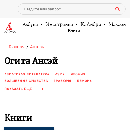
Азбука
Иностранка
КоЛибри
Махаон
Книги
Главная
Авторы
Огита Ансэй
АЗИАТСКАЯ ЛИТЕРАТУРА
АЗИЯ
ЯПОНИЯ
ВОЛШЕБНЫЕ СУЩЕСТВА
ГРАВЮРЫ
ДЕМОНЫ
КНИГА С ИЛЛЮСТРАЦИЯМИ
МЕСТЬ
МИРОВАЯ КЛАССИКА
ПОКАЗАТЬ ЕЩЕ
МИСТИКА
ОБОРОТНИ
ПРИЗРАКИ
СБОРНИК
СВЕРХЪЕСТЕСТВЕННОЕ
УЖАСЫ
ХОРРОР
ЦВЕТНЫЕ ИЛЛЮСТРАЦИИ
ЯПОНСКАЯ ЛИТЕРАТУРА
Книги