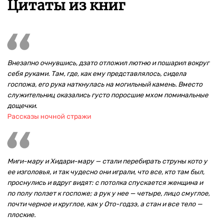
Цитаты из книг
Внезапно очнувшись, дзато отложил лютню и пошарил вокруг
себя руками. Там, где, как ему представлялось, сидела
госпожа, его рука наткнулась на могильный камень. Вместо
служительниц оказались густо поросшие мхом поминальные
дощечки.
Рассказы ночной стражи
Миги-мару и Хидари-мару — стали перебирать струны кото у
ее изголовья, и так чудесно они играли, что все, кто там был,
проснулись и вдруг видят: с потолка спускается женщина и
по полу ползет к госпоже; а рук у нее — четыре, лицо смуглое,
почти черное и круглое, как у Ото-годзэ, а стан и все тело —
плоские.