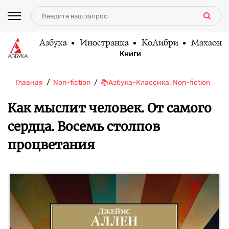
Азбука
Иностранка
КоЛибри
Махаон
Книги
Главная
Non-fiction
📚Азбука-Классика. Non-fiction
Ка
Как мыслит человек. От самого
сердца. Восемь столпов
процветания