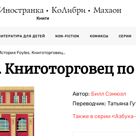
Иностранка
КоЛибри
Махаон
Книги
СЕРИИ
ЛИТЕРАТУРА ДЛЯ ДЕТЕЙ
NON-FICTION
КОМИКСЫ
История Foyles. Книготорговец…
. Книготорговец по
Автор:
Билл Сэмюэл
Переводчик:
Татьяна Г
Также в серии
«Азбука