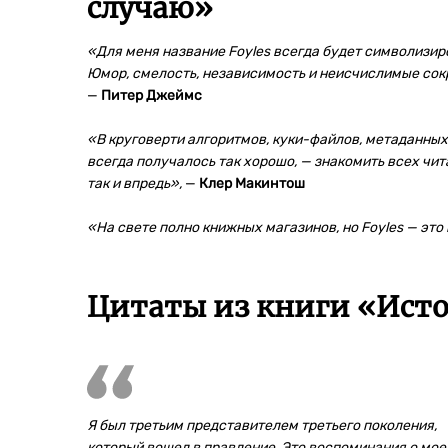
случаю
»
«Для меня название Foyles всегда будет символизиро
Юмор, смелость, независимость и неисчислимые сок
—
Питер Джеймс
«В круговерти алгоритмов, куки-файлов, метаданных и
всегда получалось так хорошо, — знакомить всех чит
так и впредь»,
—
Клер Макинтош
«На свете полно книжных магазинов, но Foyles — это
Цитаты из книги «Истор
Я был третьим представителем третьего поколения,
который вошел в правление. Это воспоминания о мо