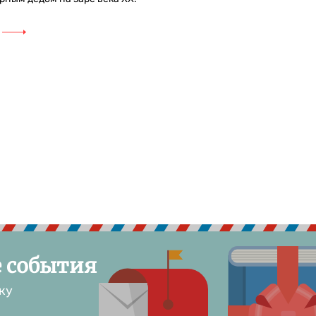
е события
ку