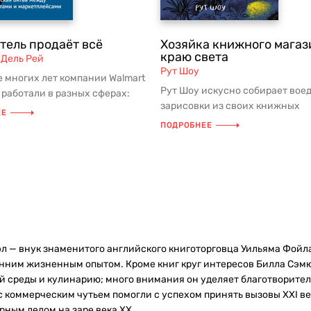
тель продаёт всё
Хозяйка книжного магаз
краю света
Дель Рей
Рут Шоу
е многих лет компании Walmart
Рут Шоу искусно собирает вое
 работали в разных сферах:
зарисовки из своих книжных
а крупнейшим физиче...
ЕЕ
магазинов в живописном уголк
ПОДРОБНЕЕ
Зела...
л — внук знаменитого английского книготорговца Уильяма Фойл
нним жизненным опытом. Кроме книг круг интересов Билла Сэмю
 среды и кулинарию; много внимания он уделяет благотворительн
с коммерческим чутьем помогли с успехом принять вызовы XXI 
рным дедом на заре века XX.