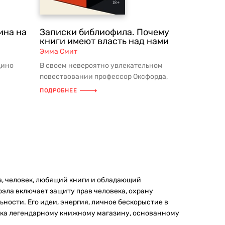
ина на
Записки библиофила. Почему
книги имеют власть над нами
Эмма Смит
дино
В своем невероятно увлекательном
повествовании профессор Оксфорда,
е Новой
специалист по Шекспиру Эмма Смит ...
ПОДРОБНЕЕ
а, человек, любящий книги и обладающий
эла включает защиту прав человека, охрану
ости. Его идеи, энергия, личное бескорыстие в
века легендарному книжному магазину, основанному