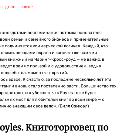
ОЕ ДЕЛО
ЮМОР
 анекдотами воспоминания потомка основателя
своей семьи и семейного бизнеса и примечательные
не подчиняется коммерческой логике». Каждый, кто
телями, звездами экрана и конечно же самыми
ный книжный на Чаринг-Кросс-роуд — не важно, в
ведет время с пользой и с удовольствием, ведь в
 волшебства, моменты открытий.
ь вдвое. К счастью, за последние несколько лет эта
итании вновь стало постепенно расти. Большинство тех,
роцветают, и я убежден, что Foyles тоже будет
ельных мест для любителей книг во всем мире — с
лично знающим свое дело». (Билл Сэмюэл)
oyles. Книготорговец по