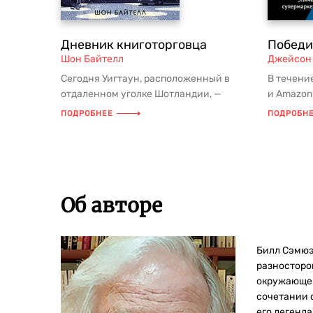
Дневник книготорговца
Победи
Шон Байтелл
Джейсон 
Сегодня Уигтаун, расположенный в
В течени
отдаленном уголке Шотландии, —
и Amazon
место, куда устремляются книголюбы
одна был
ПОДРОБНЕЕ
ПОДРОБН
с...
Об авторе
Билл Сэмюэ
разносторо
окружающей
сочетании 
его легенда