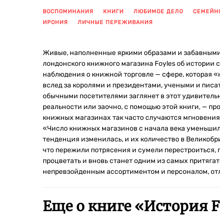
ВОСПОМИНАНИЯ
КНИГИ
ЛЮБИМОЕ ДЕЛО
СЕМЕЙН
ИРОНИЯ
ЛИЧНЫЕ ПЕРЕЖИВАНИЯ
Живые, наполненные яркими образами и забавными
лондонского книжного магазина Foyles об истории 
наблюдения о книжной торговле — сфере, которая «
вслед за королями и президентами, учеными и писа
обычными посетителями заглянет в этот удивитель
реальности или заочно, с помощью этой книги, — про
книжных магазинах так часто случаются мгновения
«Число книжных магазинов с начала века уменьшилос
тенденция изменилась, и их количество в Великобр
что пережили потрясения и сумели перестроиться, п
процветать и вновь станет одним из самых притягат
непревзойденным ассортиментом и персоналом, от
Еще о книге «
История F