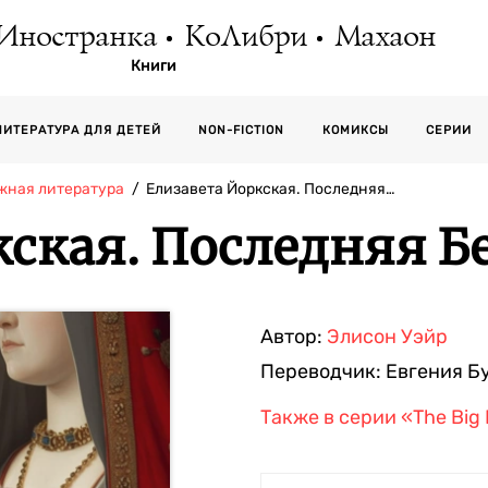
Иностранка
КоЛибри
Махаон
Книги
СЕРИИ
ЛИТЕРАТУРА ДЛЯ ДЕТЕЙ
NON-FICTION
КОМИКСЫ
жная литература
Елизавета Йоркская. Последняя…
ская. Последняя Бе
Автор:
Элисон Уэйр
Переводчик:
Евгения Б
Также в серии
«The Big