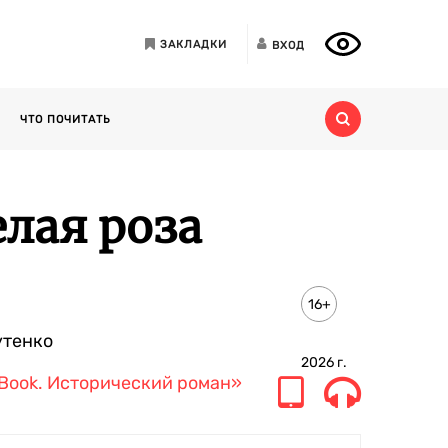
ЗАКЛАДКИ
ВХОД
ЧТО ПОЧИТАТЬ
лая роза
16+
утенко
2026
г.
 Book. Исторический роман»