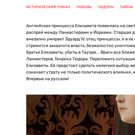
ИСТОРИЧЕСКИЙ РОМАН
ЛЮБОВЬ
ТЮДОРЫ
ТАЙНЫ
Английская принцесса Елизавета появилась на свет
распрей между Ланкастерами и Йорками. Старшая доч
внезапно умирает Эдуард IV, отец принцессы, и в е
стремится захватить власть, безжалостно уничтожа
братья Елизаветы, убиты в Тауэре... Враги все ближ
Ланкастеров, Генриха Тюдора. Переломить ситуацию
Елизаветы. Ей предстоит сделать нелегкий выбор, 
означает утрату не только политического влияния, н
Впервые на русском!