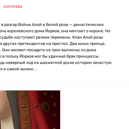
КОРОЛЕВА
 в разгар Войны Алой и Белой розы — династических
ь королевского дома Йорков, она мечтает о короне. Но
е судьбе наступают резкие перемены. Клан Алой розы
я других претендентов на престол. Два юных принца,
е. Они желают посадить на трон выскочку из дома
 в пользу Йорков мог бы удачный брак принцессы
ведь неверный ход на шахматной доске истории зачастую
о и самой жизни...