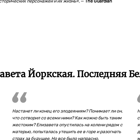
сторическиx персонажей и их жизнь»,
—
The Guardian
вета Йоркская. Последняя Бе
Настанет ли конец его злодеяниям? Понимает ли он,
Н
что сотворил со всеми ними? Как можно быть таким
с
жестоким? Елизавета опустилась на колени рядом с
я
матерью, попыталась утешить ее в горе и разогнать
д
страх за будущее. Но все было напрасно.
м