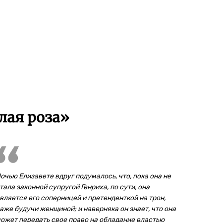
лая роза»
очью Елизавете вдруг подумалось, что, пока она не
тала законной супругой Генриха, по сути, она
вляется его соперницей и претенденткой на трон,
аже будучи женщиной; и наверняка он знает, что она
ожет передать свое право на обладание властью