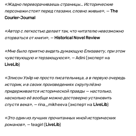
«Жадно переворачиваешь страницы... Исторические
персонажи стоят перед глазами, словно живые», —
The
Courier-Journal
«Автор с легкостью делает так, что читателю невозможно
оторваться от книги», —
Historical Novel Review
«Мне было приятно видеть думающую Елизавету, при этом
чувствующую и терзающуюся», —
Adini (эксперт на
LiveLib
)
«Элисон Уэйр не просто писательница, а в первую очередь
историк, и в своих произведениях скрупулёзно
придерживается исторической правды — настолько,
насколько её вообще можно достоверно установить
спустя века», —
rina_mikheeva (эксперт на
LiveLib
)
«Это один из лучших прочитанных мной исторических
романов», —
teagirl (
LiveLib
)