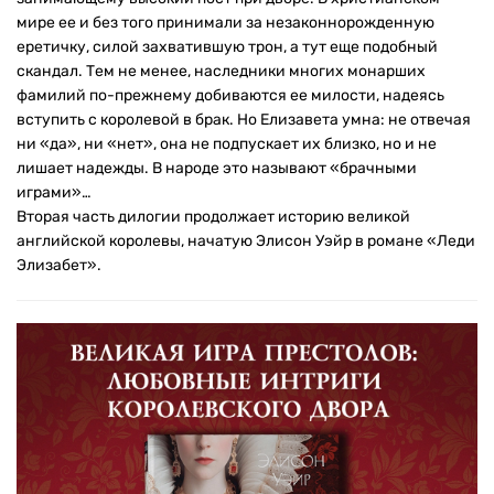
мире ее и без того принимали за незаконнорожденную
еретичку, силой захватившую трон, а тут еще подобный
скандал. Тем не менее, наследники многих монарших
фамилий по-прежнему добиваются ее милости, надеясь
вступить с королевой в брак. Но Елизавета умна: не отвечая
ни «да», ни «нет», она не подпускает их близко, но и не
лишает надежды. В народе это называют «брачными
играми»…
Вторая часть дилогии продолжает историю великой
английской королевы, начатую Элисон Уэйр в романе «Леди
Элизабет».