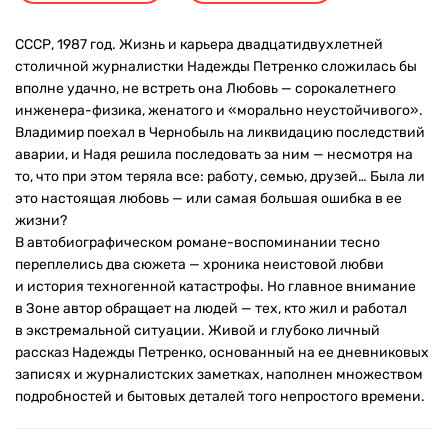
СССР, 1987 год. Жизнь и карьера двадцатидвухлетней
столичной журналистки Надежды Петренко сложилась бы
вполне удачно, не встреть она Любовь — сорокалетнего
инженера-физика, женатого и «морально неустойчивого».
Владимир поехал в Чернобыль на ликвидацию последствий
аварии, и Надя решила последовать за ним — несмотря на
то, что при этом теряла все: работу, семью, друзей… Была ли
это настоящая любовь — или самая большая ошибка в ее
жизни?
В автобиографическом романе-воспоминании тесно
переплелись два сюжета — хроника неистовой любви
и история техногенной катастрофы. Но главное внимание
в Зоне автор обращает на людей — тех, кто жил и работал
в экстремальной ситуации. Живой и глубоко личный
рассказ Надежды Петренко, основанный на ее дневниковых
записях и журналистских заметках, наполнен множеством
подробностей и бытовых деталей того непростого времени.