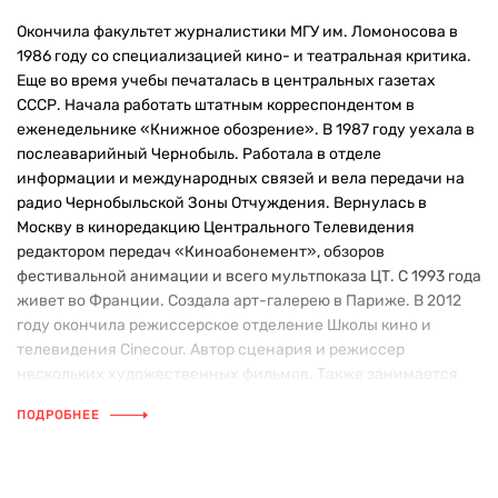
Окончила факультет журналистики МГУ им. Ломоносова в
1986 году со специализацией кино- и театральная критика.
Еще во время учебы печаталась в центральных газетах
СССР. Начала работать штатным корреспондентом в
еженедельнике «Книжное обозрение». В 1987 году уехала в
послеаварийный Чернобыль. Работала в отделе
информации и международных связей и вела передачи на
радио Чернобыльской Зоны Отчуждения. Вернулась в
Москву в киноредакцию Центрального Телевидения
редактором передач «Киноабонемент», обзоров
фестивальной анимации и всего мультпоказа ЦТ. С 1993 года
живет во Франции. Создала арт-галерею в Париже. В 2012
году окончила режиссерское отделение Школы кино и
телевидения Cinecour. Автор сценария и режиссер
нескольких художественных фильмов. Также занимается
переводами на французский язык лирики старинного
ПОДРОБНЕЕ
русского романса.