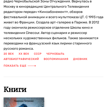
радио Чернобыльской Зоны Отчуждения. Вернулась в
Москву в киноредакцию Центрального Телевидения
редактором передач «Киноабонемент», обзоров
фестивальной анимации и всего мультпоказа ЦТ. С 1993 года
живет во Франции. Создала арт-галерею в Париже. В 2012
году окончила режиссерское отделение Школы кино и
телевидения Cinecour. Автор сценария и режиссер
нескольких художественных фильмов. Также занимается
переводами на французский язык лирики старинного
русского романса.
20 ВЕК
XX ВЕК
СССР
ЧЕРНОБЫЛЬ
АВТОБИОГРАФИЧЕСКИЙ
ВОСПОМИНАНИЯ
ДНЕВНИК
ЖУРНАЛИСТ
ЖУРНАЛИСТИКА
ИСТОРИЧЕСКИЙ
ПОКАЗАТЬ ЕЩЕ
КАТАСТРОФА
ЛЮБОВЬ
Книги