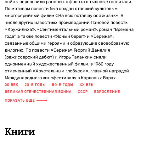
войны перевозили раненых с фронта в тыловые госпитали.
По мотивам повести был создан ставший культовым
многосерийный фильм «На всю оставшуюся жизнь». В
числе других известных произведений Пановой повесть
«Кружилиха», «Сентиментальный роман», роман "Времена
года", а также повести «Ясный берег» и «Сережа»,
связанные общими героями и образующие своеобразную
дилогию. По повести «Сережа» Георгий Данелия
(режиссерский дебют) и Игорь Таланкин сняли
одноименный художественный фильм, в 1960 году
отмеченный «Хрустальным глобусом», главной наградой
Международного кинофестиваля в Карловых Варах.
20 ВЕК
20-Е ГОДЫ
50-Е ГОДЫ
XX ВЕК
ВЕЛИКАЯ ОТЕЧЕСТВЕННАЯ ВОЙНА
СССР
ВЗРОСЛЕНИЕ
ВОЙНА
ВРАЧ
ГЕРОИ
ГЕРОИЗМ
ИДЕАЛИСТ
ПОКАЗАТЬ ЕЩЕ
ИСТОРИЯ ЖИЗНИ
КОМСОМОЛ
КОНФЛИКТ
МАТЬ И СЫН
МЕДИЦИНА
МОЛОДОСТЬ
МУЖЕСТВО
НОВЫЙ ГОД
ПЕРВАЯ ЛЮБОВЬ
РУССКАЯ ЛИТЕРАТУРА
СЕМЬЯ
СОВЕТСКАЯ КЛАССИКА
СОВЕТСКАЯ ЭПОХА
Книги
СОВЕТСКИЙ БЫТ
СУДЬБА
ФРОНТ
ЭКРАНИЗАЦИЯ
ЭПОХА ПЕРЕМЕН