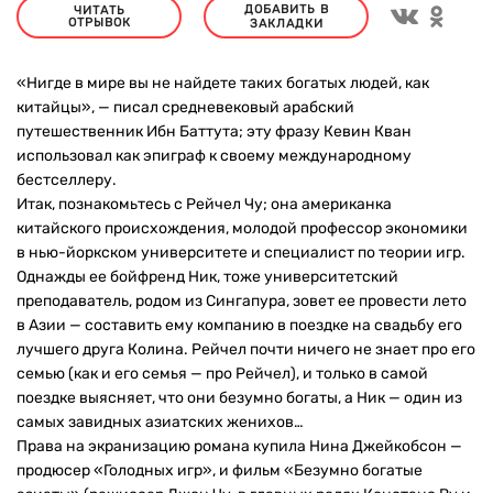
ДОБАВИТЬ В
ЧИТАТЬ
ОТРЫВОК
ЗАКЛАДКИ
«Нигде в мире вы не найдете таких богатых людей, как
китайцы», — писал средневековый арабский
путешественник Ибн Баттута; эту фразу Кевин Кван
использовал как эпиграф к своему международному
бестселлеру.
Итак, познакомьтесь с Рейчел Чу; она американка
китайского происхождения, молодой профессор экономики
в нью-йоркском университете и специалист по теории игр.
Однажды ее бойфренд Ник, тоже университетский
преподаватель, родом из Сингапура, зовет ее провести лето
в Азии — составить ему компанию в поездке на свадьбу его
лучшего друга Колина. Рейчел почти ничего не знает про его
семью (как и его семья — про Рейчел), и только в самой
поездке выясняет, что они безумно богаты, а Ник — один из
самых завидных азиатских женихов…
Права на экранизацию романа купила Нина Джейкобсон —
продюсер «Голодных игр», и фильм «Безумно богатые