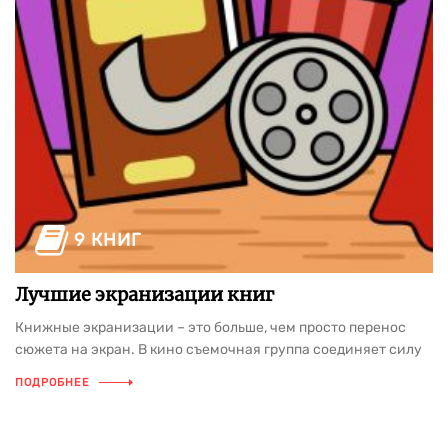
9 КНИГ
Лучшие экранизации книг
Книжные экранизации – это больше, чем просто перенос
сюжета на экран. В кино съемочная группа соединяет силу
слова и визуальное искусство, создавая фильмы, которые
ПОДРОБНЕЕ
впечатляют не меньше, чем сами книги. Взять к примеру
самые известные экранизации писателей, чьи
произведения стали основой для шедевров киноиндустрии.