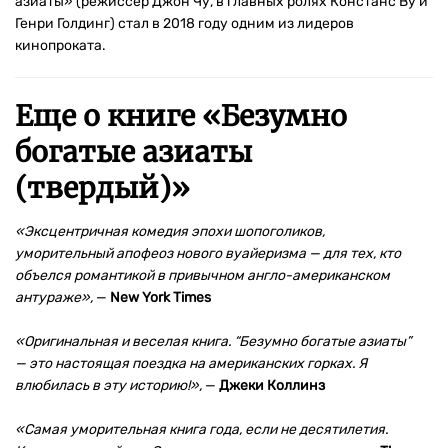
азиаты» (режиссер Джон Чу, в главных ролях Констанс Ву и
Генри Голдинг) стал в 2018 году одним из лидеров
кинопроката.
Еще о книге «
Безумно
богатые азиаты
(твердый)
»
«Эксцентричная комедия эпохи шопоголиков,
уморительный апофеоз нового вуайеризма — для тех, кто
объелся романтикой в привычном англо-американском
антураже»,
—
New
York Times
«Оригинальная и веселая книга. “Безумно богатые азиаты”
— это настоящая поездка на американских горках. Я
влюбилась в эту историю!»,
—
Джеки Коллинз
«Самая уморительная книга года, если не десятилетия.