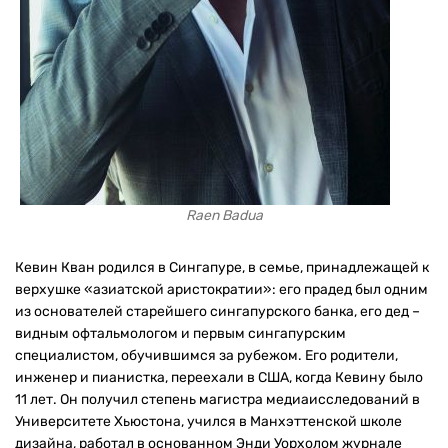
Raen Badua
Кевин Кван родился в Сингапуре, в семье, принадлежащей к
верхушке «азиатской аристократии»: его прадед был одним
из основателей старейшего сингапурского банка, его дед –
видным офтальмологом и первым сингапурским
специалистом, обучившимся за рубежом. Его родители,
инженер и пианистка, переехали в США, когда Кевину было
11 лет. Он получил степень магистра медиаисследований в
Университете Хьюстона, учился в Манхэттенской школе
дизайна, работал в основанном Энди Уорхолом журнале