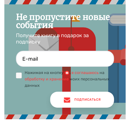
Они позволят вновь пережить знакомые чувства, но уже в
новом свете.
Не пропустите новые
события
Получите книгу в подарок за
подписку
Нажимая на кнопку
,
я соглашаюсь
на
обработку и хранение
моих персональных
данных
ПОДПИСАТЬСЯ