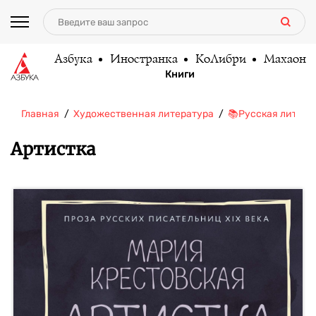
Азбука
Иностранка
КоЛибри
Махаон
Книги
Главная
Художественная литература
📚Русская литера
Артистка