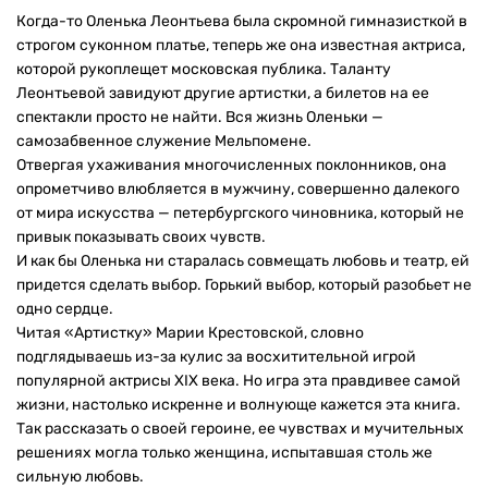
Когда-то Оленька Леонтьева была скромной гимназисткой в
строгом суконном платье, теперь же она известная актриса,
которой рукоплещет московская публика. Таланту
Леонтьевой завидуют другие артистки, а билетов на ее
спектакли просто не найти. Вся жизнь Оленьки —
самозабвенное служение Мельпомене.
Отвергая ухаживания многочисленных поклонников, она
опрометчиво влюбляется в мужчину, совершенно далекого
от мира искусства — петербургского чиновника, который не
привык показывать своих чувств.
И как бы Оленька ни старалась совмещать любовь и театр, ей
придется сделать выбор. Горький выбор, который разобьет не
одно сердце.
Читая «Артистку» Марии Крестовской, словно
подглядываешь из-за кулис за восхитительной игрой
популярной актрисы XIX века. Но игра эта правдивее самой
жизни, настолько искренне и волнующе кажется эта книга.
Так рассказать о своей героине, ее чувствах и мучительных
решениях могла только женщина, испытавшая столь же
сильную любовь.