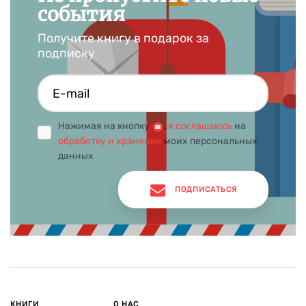
события
Получите книгу в подарок за
подписку
Нажимая на кнопку
,
я соглашаюсь
на
обработку и хранение
моих персональных
данных
ПОДПИСАТЬСЯ
КНИГИ
О НАС