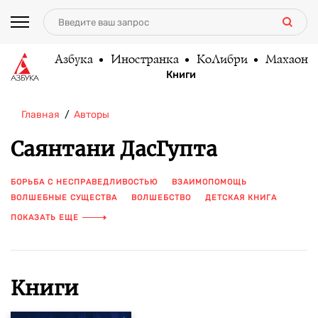
Азбука
Иностранка
КоЛибри
Махаон
Книги
Главная
Авторы
Саянтани ДасГупта
БОРЬБА С НЕСПРАВЕДЛИВОСТЬЮ
ВЗАИМОПОМОЩЬ
ВОЛШЕБНЫЕ СУЩЕСТВА
ВОЛШЕБСТВО
ДЕТСКАЯ КНИГА
ДЕТСКОЕ ФЭНТЕЗИ
ДРУГОЙ МИР
ДРУЖБА
ПОКАЗАТЬ ЕЩЕ
ИСТОРИЯ ВЗРОСЛЕНИЯ
КНИГА ДЛЯ ДЕТЕЙ
КНИГА С ИЛЛЮСТРАЦИЯМИ
КНИГИ ДЛЯ ПОДРОСТКОВ
МАГИЧЕСКИЕ ЖИВОТНЫЕ
МИФЫ
МОНСТР
ОКРУЖАЮЩАЯ СРЕДА
ОТВАГА
ПРИКЛЮЧЕНИЯ
Книги
ПРИНЦЫ И ПРИНЦЕССЫ
СЕМЬЯ
СКАЗОЧНЫЙ МИР
СОВРЕМЕННАЯ ЗАРУБЕЖНАЯ ПРОЗА