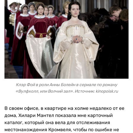
Клэр Фой в роли Анны Болейн в сериале по роману
«Вулфхолл, или Волчий зал». Источник: kinopoisk.ru
В своем офисе, в квартире на холме недалеко от ее
дома, Хилари Мантел показала мне карточный
каталог, который она вела для отслеживания
местонахождения Кромвеля, чтобы по ошибке не