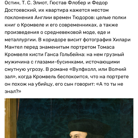
Остин, Т. С. Элиот, Гюстав Флобер и Федор
Достоевский, их квартира кажется местом
поклонения Англии времен Тюдоров: целые полки
книг о Кромвеле и его современниках, а также
произведения о средневековой моде, еде и
металлургии. В коридоре висит фотография Хилари
Мантел перед знаменитым портретом Томаса
Кромвеля кисти Ганса Гольбейна: на нем грузный
мужичина с глазами-бусинками, источающими
смутную угрозу. В романе «Вулфхолл, или Волчий
зал», когда Кромвель беспокоится, что на портрете
он похож на убийцу, его сын говорит: «А то ты не
знал?»