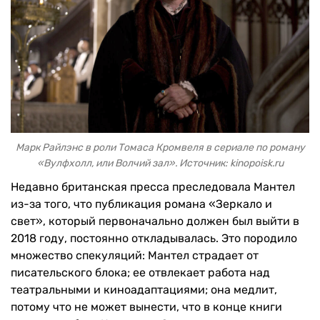
Марк Райлэнс в роли Томаса Кромвеля в сериале по роману
«Вулфхолл, или Волчий зал». Источник: kinopoisk.ru
Недавно британская пресса преследовала Мантел
из-за того, что публикация романа «Зеркало и
свет», который первоначально должен был выйти в
2018 году, постоянно откладывалась. Это породило
множество спекуляций: Мантел страдает от
писательского блока; ее отвлекает работа над
театральными и киноадаптациями; она медлит,
потому что не может вынести, что в конце книги