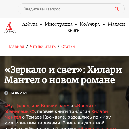
Азбука
Иностранка
КоЛибри
Махаон
Книги
Главная
Что почитать
Статьи
«Зеркало и свет»: Хилари
Мантел о новом романе
14.05.2021
«Вулфхолл, или Волчий зал»
и
«Введите
обвиняемых»
, первые книги трилогии
Хилари
Мантел
о Томасе Кромвеле, разошлись по миру
миллионными тиражами. Роман двукратной
лауреатки Букеровской премии
«Зеркало и свет»
,