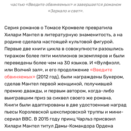
частью «Введите обвиняемых» и завершается романом
«Зеркало и свет».
Серия романов о Томасе Кромвеле превратила
Хилари Мантел в литературную знаменитость, а на
родине сделала настоящей культовой фигурой.
Первые две книги цикла в совокупности разошлись
тиражом более пяти миллионов экземпляров и были
переведены более чем на 30 языков. И «Вулфхолл,
или Волчий зал», и его продолжение
«Введите
обвиняемых»
(2012 год), были награждены Букером,
сделав Мантел первой женщиной, получившей
премию дважды, и первым автором, когда-либо
выигравшим приз за сиквел своего же романа.
Книги были адаптированы в две удостоенные наград
пьесы Королевской шекспировской труппы и мини-
сериал BBC. В 2015 году принц Чарльз присвоил
Хилари Мантел титул Дамы-Командора Ордена