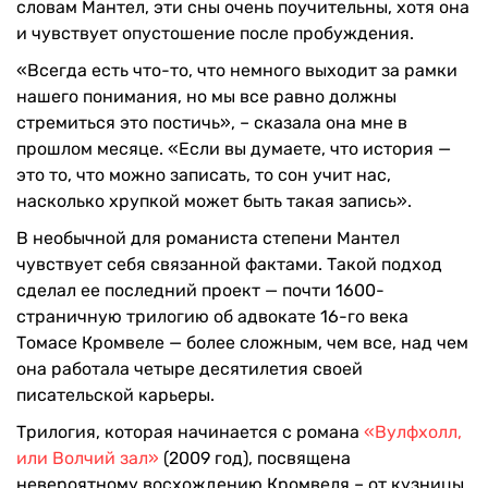
словам Мантел, эти сны очень поучительны, хотя она
и чувствует опустошение после пробуждения.
«Всегда есть что-то, что немного выходит за рамки
нашего понимания, но мы все равно должны
стремиться это постичь», – сказала она мне в
прошлом месяце. «Если вы думаете, что история —
это то, что можно записать, то сон учит нас,
насколько хрупкой может быть такая запись».
В необычной для романиста степени Мантел
чувствует себя связанной фактами. Такой подход
сделал ее последний проект — почти 1600-
страничную трилогию об адвокате 16-го века
Томасе Кромвеле — более сложным, чем все, над чем
она работала четыре десятилетия своей
писательской карьеры.
Трилогия, которая начинается с романа
«Вулфхолл,
или Волчий зал»
(2009 год), посвящена
невероятному восхождению Кромвеля – от кузницы