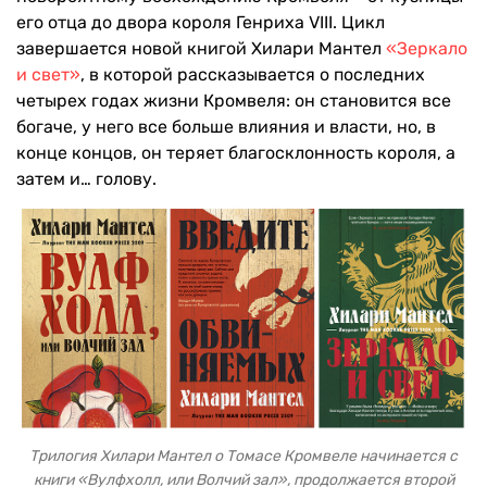
его отца до двора короля Генриха VIII. Цикл
завершается новой книгой Хилари Мантел
«Зеркало
и свет»
, в которой рассказывается о последних
четырех годах жизни Кромвеля: он становится все
богаче, у него все больше влияния и власти, но, в
конце концов, он теряет благосклонность короля, а
затем и… голову.
Трилогия Хилари Мантел о Томасе Кромвеле начинается с
книги «Вулфхолл, или Волчий зал», продолжается второй