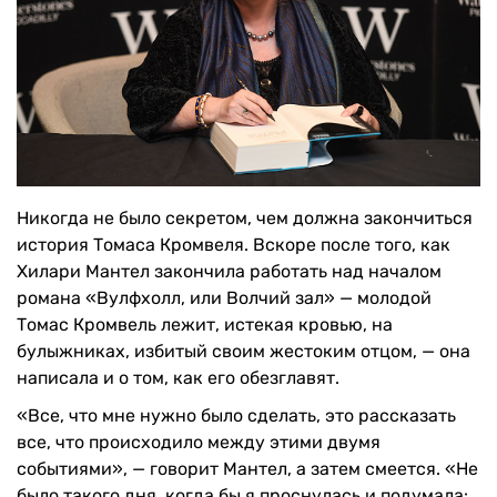
Никогда не было секретом, чем должна закончиться
история Томаса Кромвеля. Вскоре после того, как
Хилари Мантел закончила работать над началом
романа «Вулфхолл, или Волчий зал» — молодой
Томас Кромвель лежит, истекая кровью, на
булыжниках, избитый своим жестоким отцом, — она
написала и о том, как его обезглавят.
«Все, что мне нужно было сделать, это рассказать
все, что происходило между этими двумя
событиями», — говорит Мантел, а затем смеется. «Не
было такого дня, когда бы я проснулась и подумала: