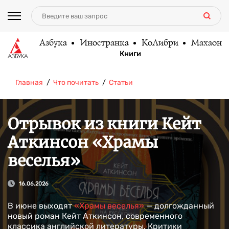
Азбука
Иностранка
КоЛибри
Махаон
Книги
Главная
Что почитать
Статьи
Отрывок из книги Кейт
Аткинсон «Храмы
веселья»
16.06.2026
В июне выходят
«Храмы веселья»
— долгожданный
новый роман Кейт Аткинсон, современного
классика английской литературы. Критики