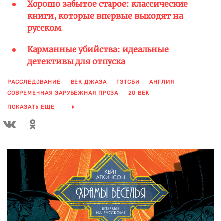
Хорошо забытое старое: классические
книги, которые впервые выходят на
русском
Карманные убийства: идеальные
детективы для отпуска
РАССЛЕДОВАНИЕ
ВЕК ДЖАЗА
ГЭТСБИ
АНГЛИЯ
СОВРЕМЕННАЯ ЗАРУБЕЖНАЯ ПРОЗА
20 ВЕК
ХУДОЖЕСТВЕННЫЙ РОМАН
ХУДОЖЕСТВЕННАЯ ЛИТЕРАТУРА
ПОКАЗАТЬ ЕЩЕ