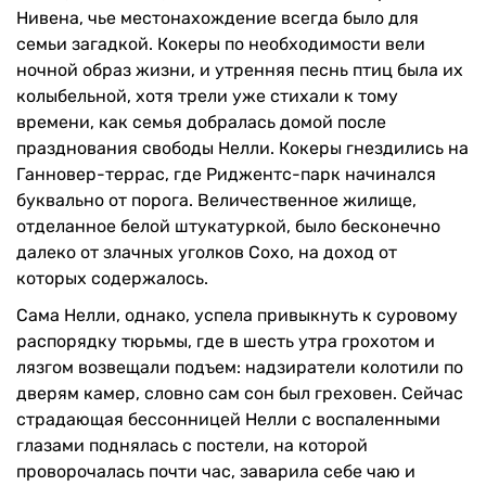
Нивена, чье местонахождение всегда было для
семьи загадкой. Кокеры по необходимости вели
ночной образ жизни, и утренняя песнь птиц была их
колыбельной, хотя трели уже стихали к тому
времени, как семья добралась домой после
празднования свободы Нелли. Кокеры гнездились на
Ганновер-террас, где Риджентс-парк начинался
буквально от порога. Величественное жилище,
отделанное белой штукатуркой, было бесконечно
далеко от злачных уголков Сохо, на доход от
которых содержалось.
Сама Нелли, однако, успела привыкнуть к суровому
распорядку тюрьмы, где в шесть утра грохотом и
лязгом возвещали подъем: надзиратели колотили по
дверям камер, словно сам сон был греховен. Сейчас
страдающая бессонницей Нелли с воспаленными
глазами поднялась с постели, на которой
проворочалась почти час, заварила себе чаю и