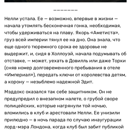
_______
Нелли устала. Ее — возможно, впервые в жизни —
начала утомлять бесконечная гонка, необходимая,
чтобы удерживаться на плаву. Якорь «Аметиста»,
груз всей империи тянул ее на дно. Она знала, что
еще одного тюремного срока ее здоровье не
выдержит, и, сидя в Холлоуэй, начала подумывать об
отставке, — может, уехать в Довилль или даже Торки
(сняв номер долговременного пребывания в отеле
«Империал»), передать ключи от королевства детям,
а корону — незыблемо надежной Эдит.
Мэддокс оказался так себе защитником. Он не
предупредил о внезапном налете, о грубой своре
полицейских, которые нагрянули той ночью,
вломились в клуб и арестовали Нелли. Ее унизили
прилюдно — в ночь парада по случаю инаугурации
лорд-мэра Лондона, когда клуб был забит публикой