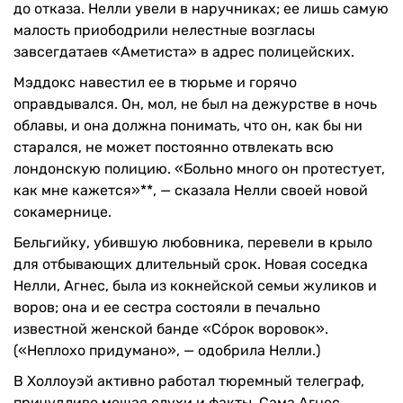
до отказа. Нелли увели в наручниках; ее лишь самую
малость приободрили нелестные возгласы
завсегдатаев «Аметиста» в адрес полицейских.
Мэддокс навестил ее в тюрьме и горячо
оправдывался. Он, мол, не был на дежурстве в ночь
облавы, и она должна понимать, что он, как бы ни
старался, не может постоянно отвлекать всю
лондонскую полицию. «Больно много он протестует,
как мне кажется»**, — сказала Нелли своей новой
сокамернице.
Бельгийку, убившую любовника, перевели в крыло
для отбывающих длительный срок. Новая соседка
Нелли, Агнес, была из кокнейской семьи жуликов и
воров; она и ее сестра состояли в печально
известной женской банде «Сóрок воровок».
(«Неплохо придумано», — одобрила Нелли.)
В Холлоуэй активно работал тюремный телеграф,
причудливо мешая слухи и факты. Сама Агнес