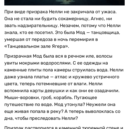
При виде призрака Нелли не закричала от ужаса.
Она не стала ни будить сокамерницу, Агнес, ни
звать надзирательницу. Незачем, потому что Нелли
знала, кто ее посетил. Это была Мод — танцовщица,
умершая от передоза в ночь перемирия в
«Танцевальном зале Ягера».
Призрачная Мод была вся в речном иле, волосы
увиты мокрыми водорослями. С ее одежды на
каменные плиты пола камеры струилась вода. Нелли
даже узнала платье — атлас и кружево устричного
цвета, теперь потемневшие от влаги. Нелли
вспомнила карты девушки и как они ее озадачили.
Мыши-воровки, гроб, корабль. Пугающее
путешествие по воде. Мод утонула? Неужели она
еще живая попала в реку? А теперь выволоклась со
дна, чтобы преследовать Нелли?
Призрак растворился в каменной тюремной стене и