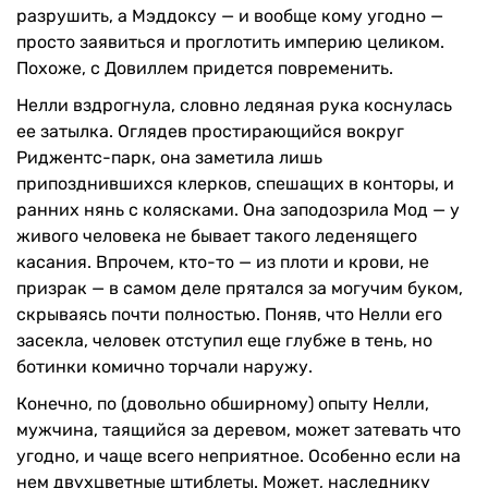
разрушить, а Мэддоксу — и вообще кому угодно —
просто заявиться и проглотить империю целиком.
Похоже, с Довиллем придется повременить.
Нелли вздрогнула, словно ледяная рука коснулась
ее затылка. Оглядев простирающийся вокруг
Риджентс-парк, она заметила лишь
припозднившихся клерков, спешащих в конторы, и
ранних нянь с колясками. Она заподозрила Мод — у
живого человека не бывает такого леденящего
касания. Впрочем, кто-то — из плоти и крови, не
призрак — в самом деле прятался за могучим буком,
скрываясь почти полностью. Поняв, что Нелли его
засекла, человек отступил еще глубже в тень, но
ботинки комично торчали наружу.
Конечно, по (довольно обширному) опыту Нелли,
мужчина, таящийся за деревом, может затевать что
угодно, и чаще всего неприятное. Особенно если на
нем двухцветные штиблеты. Может, наследнику