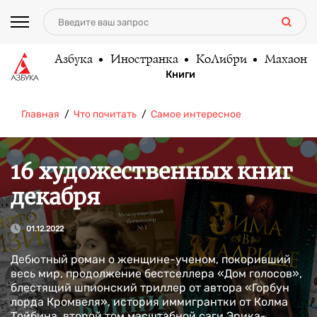
Азбука
Иностранка
КоЛибри
Махаон
Книги
Главная
Что почитать
Самое интересное
16 художественных книг
декабря
01.12.2022
Дебютный роман о женщине-ученом, покоривший
весь мир, продолжение бестселлера «Дом голосов»,
блестящий шпионский триллер от автора «Горбун
лорда Кромвеля», история иммигрантки от Колма
Тойбина, второй том масштабной саги Эрика-