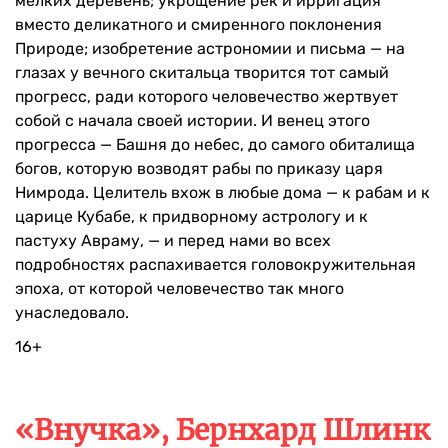
мелких деревень; укрощение рек и ирригация
вместо деликатного и смиренного поклонения
Природе; изобретение астрономии и письма — на
глазах у вечного скитальца творится тот самый
прогресс, ради которого человечество жертвует
собой с начала своей истории. И венец этого
прогресса — Башня до небес, до самого обиталища
богов, которую возводят рабы по приказу царя
Нимрода. Целитель вхож в любые дома — к рабам и к
царице Кубабе, к придворному астрологу и к
пастуху Авраму, — и перед нами во всех
подробностях распахивается головокружительная
эпоха, от которой человечество так много
унаследовало.
16+
«Внучка», Бернхард Шлинк