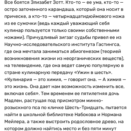
Все боятся Элизабет Зотт. Кто-то — ее ума, кто-то —
остро заточенного карандаша, который она носит в
прическе, а кто-то — четырнадцатидюймового ножа
из ее сумочки (ведь каждый уважающий себя
кулинар пользуется только своими собственными
ножами). Причудливый зигзаг судьбы привел ее из
Научно-исследовательского института Гастингса,
где она мечтала заниматься абиогенезом (теорией
возникновения жизни из неорганических веществ),
на телевидение, где она ведет самую популярную в
стране кулинарную передачу «Ужин в шесть».
«Кулинария — это химия, — говорит она. — А химия —
это жизнь. Она дает нам возможность изменить все,
включая себя». Тем временем ее пятилетняя дочь
Мадлен, растущая под присмотром минно-
розыскного пса по кличке Шесть-Тридцать, пытается
найти в школьной библиотеке Набокова и Нормана
Мейлера, а также выстроить родословное древо, на
котором должно найтись место и без пяти минут