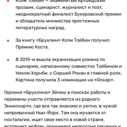
Колм Тойбин — знаменитый ирландский
прозаик, сценарист, журналист и поэт,
неоднократный финалист Букеровской премии
и обладатель множества престижных
литературных наград.
За книгу «Бруклин» Колм Тойбин получил
Премию Коста.
В 2015-м вышла экранизация романа по
сценарию, написанному совместно Тойбином и
Ником Хорнби, с Сиршей Ронан в главной роли.
Картина получила 3 номинации на «Оскар».
Героиня «Бруклина» Эйлиш в поисках работы и
перемены участи отправляется из родного
Эннискорти, где все так знакомо и уютно, в чужой
непривычный Нью-Йорк. Там она мучается от
ностальгии, ищет свое место в новой стране,
встречает любовь, принимает непростые решения и