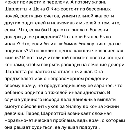
может привести к перелому. А потому жизнь
Шарлотты и Шона О’Киф состоит из бессонных
ночей, растущих счетов, унизительной жалости
других родителей и навязчивых мыслей о том, что,
если… Что, если бы Шарлотта знала о болезни
дочери до ее рождения? Что, если бы все было
иначе? Что, если бы их любимая Уиллоу никогда не
родилась? И насколько ценна каждая человеческая
жизнь? И вот в мучительной попытке свести концы с
концами, чтобы покрыть расходы на лечение дочери,
Шарлотта решается на отчаянный шаг. Она
предъявляет иск о неправомерном рождении
своему врачу, не предупредившему ее заранее, что
ребенок родится с тяжелой инвалидностью. В
случае удачного исхода дела денежные выплаты
смогут обеспечить уход за Уиллоу до конца жизни
девочки. Перед Шарлоттой возникает сложная
морально-этическая проблема, ведь врач, с которым
она решает судиться, ее лучшая подруга…