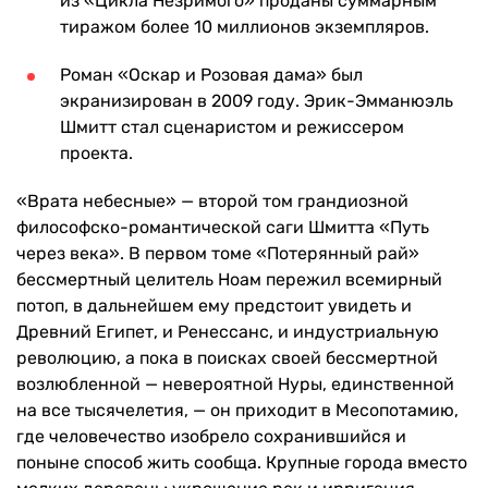
из «Цикла Незримого» проданы суммарным
тиражом более 10 миллионов экземпляров.
Роман «Оскар и Розовая дама» был
экранизирован в 2009 году. Эрик-Эмманюэль
Шмитт стал сценаристом и режиссером
проекта.
«Врата небесные» — второй том грандиозной
философско-романтической саги Шмитта «Путь
через века». В первом томе «Потерянный рай»
бессмертный целитель Ноам пережил всемирный
потоп, в дальнейшем ему предстоит увидеть и
Древний Египет, и Ренессанс, и индустриальную
революцию, а пока в поисках своей бессмертной
возлюбленной — невероятной Нуры, единственной
на все тысячелетия, — он приходит в Месопотамию,
где человечество изобрело сохранившийся и
поныне способ жить сообща. Крупные города вместо