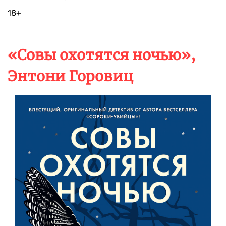
18+
«Совы охотятся ночью»,
Энтони Горовиц