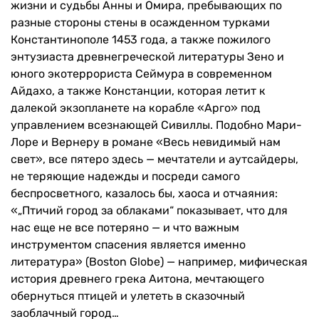
жизни и судьбы Анны и Омира, пребывающих по
разные стороны стены в осажденном турками
Константинополе 1453 года, а также пожилого
энтузиаста древнегреческой литературы Зено и
юного экотеррориста Сеймура в современном
Айдахо, а также Констанции, которая летит к
далекой экзопланете на корабле «Арго» под
управлением всезнающей Сивиллы. Подобно Мари-
Лоре и Вернеру в романе «Весь невидимый нам
свет», все пятеро здесь — мечтатели и аутсайдеры,
не теряющие надежды и посреди самого
беспросветного, казалось бы, хаоса и отчаяния:
«„Птичий город за облаками“ показывает, что для
нас еще не все потеряно — и что важным
инструментом спасения является именно
литература» (Boston Globe) — например, мифическая
история древнего грека Аитона, мечтающего
обернуться птицей и улететь в сказочный
заоблачный город…