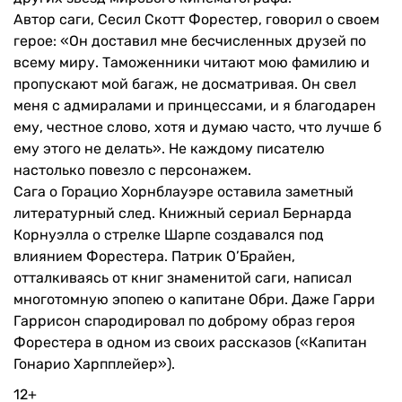
Автор саги, Сесил Скотт Форестер, говорил о своем
герое: «Он доставил мне бесчисленных друзей по
всему миру. Таможенники читают мою фамилию и
пропускают мой багаж, не досматривая. Он свел
меня с адмиралами и принцессами, и я благодарен
ему, честное слово, хотя и думаю часто, что лучше б
ему этого не делать». Не каждому писателю
настолько повезло с персонажем.
Сага о Горацио Хорнблауэре оставила заметный
литературный след. Книжный сериал Бернарда
Корнуэлла о стрелке Шарпе создавался под
влиянием Форестера. Патрик О’Брайен,
отталкиваясь от книг знаменитой саги, написал
многотомную эпопею о капитане Обри. Даже Гарри
Гаррисон спародировал по доброму образ героя
Форестера в одном из своих рассказов («Капитан
Гонарио Харпплейер»).
12+