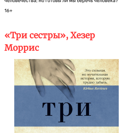
человечества; но готовы ли мы беречь человека?
16+
«Три сестры», Хезер
Моррис