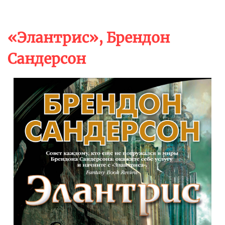
«Элантрис», Брендон
Сандерсон