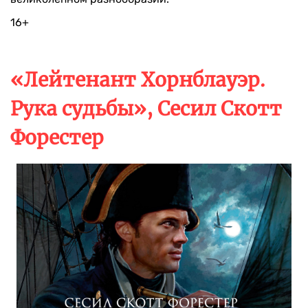
16+
«Лейтенант Хорнблауэр.
Рука судьбы», Сесил Скотт
Форестер