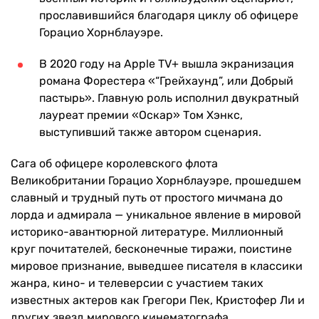
прославившийся благодаря циклу об офицере
Горацио Хорнблауэре.
В 2020 году на Apple TV+ вышла экранизация
романа Форестера «“Грейхаунд”, или Добрый
пастырь». Главную роль исполнил двукратный
лауреат премии «Оскар» Том Хэнкс,
выступивший также автором сценария.
Сага об офицере королевского флота
Великобритании Горацио Хорнблауэре, прошедшем
славный и трудный путь от простого мичмана до
лорда и адмирала — уникальное явление в мировой
историко-авантюрной литературе. Миллионный
круг почитателей, бесконечные тиражи, поистине
мировое признание, выведшее писателя в классики
жанра, кино- и телеверсии с участием таких
известных актеров как Грегори Пек, Кристофер Ли и
других звезд мирового кинематографа.