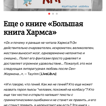
Еще о книге «
Большая
книга Хармса
»
«Ох и почему я раньше не читала Хармса?! Он
действительно очарователен, искрометен, великолепен,
местами выносит мозг, одновременно непонятно и
смешно... Полет его фантазии просто удивляет и
доставляет огромное удовольствие... Пожалуй, это моя
следующая литературная любовь после Сен-
Жермена...»,
— Tayrinn (
LiveLib.ru
)
«И я говорю, что гений. Как же не гений? Кто еще может
назвать героя пьесы "человек, похожий на колбасу"? Кто
еще так честно и открыто напишет тексты с
грамматическими ошибками и не станет их править...и его
не станут править, а напечатают как есть? Эта книга –