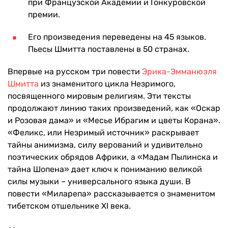
при Французской Академии и Гонкуровской
премии.
Его произведения переведены на 45 языков.
Пьесы Шмитта поставлены в 50 странах.
Впервые на русском три повести
Эрика-Эмманюэля
Шмитта
из знаменитого цикла Незримого,
посвященного мировым религиям. Эти тексты
продолжают линию таких произведений, как «Оскар
и Розовая дама» и «Месье Ибрагим и цветы Корана».
«Феликс, или Незримый источник» раскрывает
тайны анимизма, силу верований и удивительно
поэтических обрядов Африки, а «Мадам Пылинска и
тайна Шопена» дает ключ к пониманию великой
силы музыки – универсального языка души. В
повести «Миларепа» рассказывается о знаменитом
тибетском отшельнике XI века.