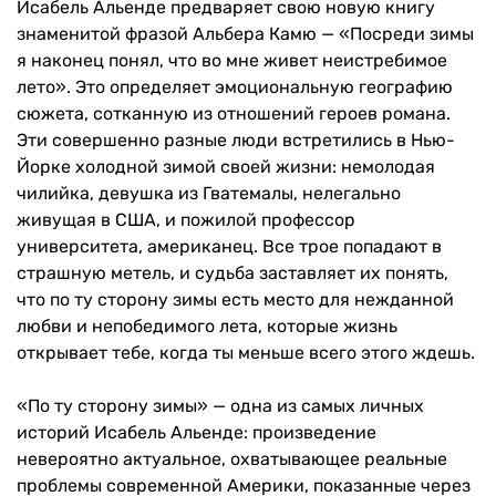
Исабель Альенде предваряет свою новую книгу
знаменитой фразой Альбера Камю — «Посреди зимы
я наконец понял, что во мне живет неистребимое
лето». Это определяет эмоциональную географию
сюжета, сотканную из отношений героев романа.
Эти совершенно разные люди встретились в Нью-
Йорке холодной зимой своей жизни: немолодая
чилийка, девушка из Гватемалы, нелегально
живущая в США, и пожилой профессор
университета, американец. Все трое попадают в
страшную метель, и судьба заставляет их понять,
что по ту сторону зимы есть место для нежданной
любви и непобедимого лета, которые жизнь
открывает тебе, когда ты меньше всего этого ждешь.
«По ту сторону зимы» — одна из самых личных
историй Исабель Альенде: произведение
невероятно актуальное, охватывающее реальные
проблемы современной Америки, показанные через