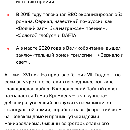
историю премии.
В 2015 году телеканал BBC экранизировал оба
романа. Сериал, известный по-русски как
«Волчий зал», был награжден премиями
«Золотой глобус» и BAFTA.
А в марте 2020 года в Великобритании вышел
заключительный роман трилогии — «Зеркало и
свет».
Англия, XVI век. На престоле Генрих VIII Тюдор — но
если он умрет, не оставив наследника, вспыхнет
гражданская война. В королевский Тайный совет
назначается Томас Кромвель — сын кузнеца-
дебошира, успевший послужить наемником во
французской армии, поработать во флорентийском
банковском доме и проникнуться идеями
макиавеллизма, бывший секретарь опального