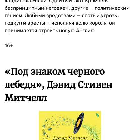
кардинала Уолси. Одни считают Кромвеля
беспринципным негодяем, другие — политическим
гением. Любыми средствами — лесть и угрозы,
подкуп и аресты — исполняя волю короля, он
принимается строить новую Англию…
16+
«Под знаком черного
лебедя», Дэвид Стивен
Митчелл