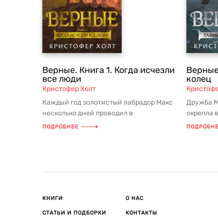
Верные. Книга 1. Когда исчезли
Верные.
все люди
колец
Кристофер Холт
Кристофе
Каждый год золотистый лабрадор Макс
Дружба М
несколько дней проводил в
окрепла 
ветеринарной клинике. Это было
долю с то
ПОДРОБНЕЕ
ПОДРОБН
неприят...
КНИГИ
О НАС
СТАТЬИ И ПОДБОРКИ
КОНТАКТЫ