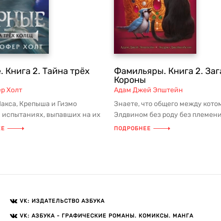
 Книга 2. Тайна трёх
Фамильяры. Книга 2. За
Короны
р Холт
Адам Джей Эпштейн
акса, Крепыша и Гизмо
Знаете, что общего между кото
в испытаниях, выпавших на их
Элдвином без роду без племени
го странного и страшного...
сойкой-всезнайкой Скайлар и 
ЕЕ
ПОДРОБНЕЕ
не...
VK: ИЗДАТЕЛЬСТВО АЗБУКА
VK: АЗБУКА - ГРАФИЧЕСКИЕ РОМАНЫ. КОМИКСЫ. МАНГА