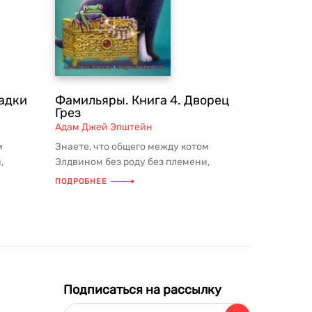
гадки
Фамильяры. Книга 4. Дворец
Грез
Адам Джей Эпштейн
м
Знаете, что общего между котом
,
Элдвином без роду без племени,
лягухом-
сойкой-всезнайкой Скайлар и лягухом-
ПОДРОБНЕЕ
не...
Подписаться на рассылку