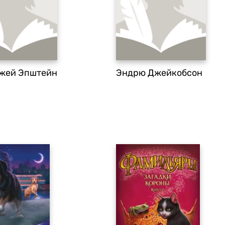
жей Эпштейн
Эндрю Джейкобсон