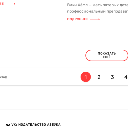
 математике, и понять ее ...
ЕЕ
Вики Хёфл — мать пятерых дете
профессиональный преподават
автор программы Parenting On Tr
ПОДРОБНЕЕ
ПОКАЗАТЬ
ЕЩЁ
1
2
3
4
АЗАД
VK: ИЗДАТЕЛЬСТВО АЗБУКА