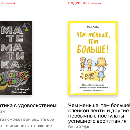
ных пособий по воспитанию
год жизни ребенка, могут со...
ЕЕ
ПОДРОБНЕЕ
тика с удовольствием!
Чем меньше, тем больше
клейкой ленты и другие
уэй
необычные постулаты
га поможет вам решить обе
успешного воспитания
ы – и изменить отношение
Вики Хёфл