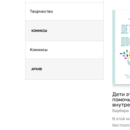
Творчество
КОМИКСЫ
Комиксы
АРХИВ
Дети э
помочь
внутр
Барбара
В этой к
бестсел