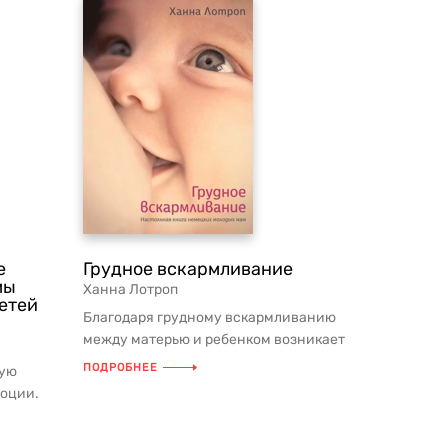
е
Грудное вскармливание
мы
Ханна Лотроп
етей
Благодаря грудному вскармливанию
между матерью и ребенком возникает
тесный контакт, важный как для и...
ПОДРОБНЕЕ
тую
оции.
ть чужие