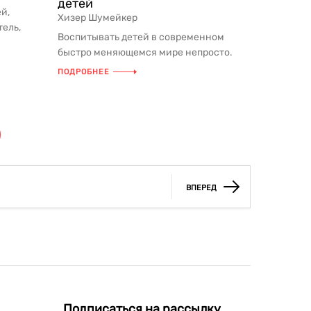
детей
й,
Хизер Шумейкер
ель,
Воспитывать детей в современном
ack™ ...
быстро меняющемся мире непросто.
Нередко родители, запуганные СМИ, н...
ПОДРОБНЕЕ
ВПЕРЕД
Подписаться на рассылку