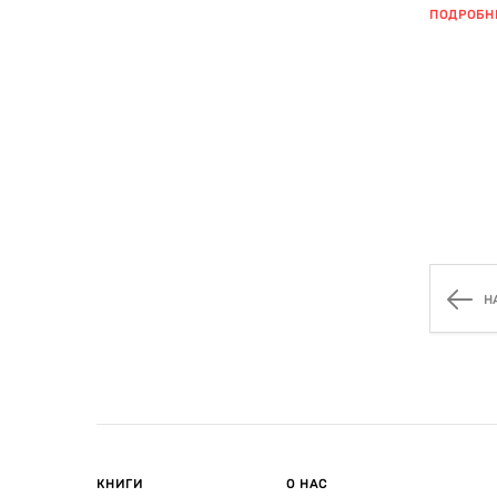
ребенка к
ПОДРОБН
Н
КНИГИ
О НАС