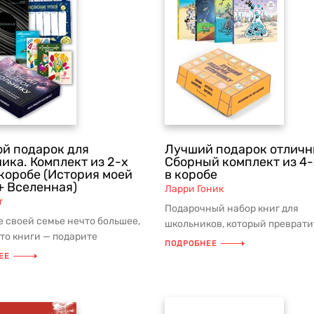
й подарок для
Лучший подарок отличн
ика. Комплект из 2-х
Сборный комплект из 4-
 коробе (История моей
в коробе
+ Вселенная)
Ларри Гоник
т
Подарочный набор книг для
 своей семье нечто большее,
школьников, который преврати
то книги — подарите
изучение сложных наук в
ПОДРОБНЕЕ
аемые моменты, проведённые
увлекательное приклю...
ЕЕ