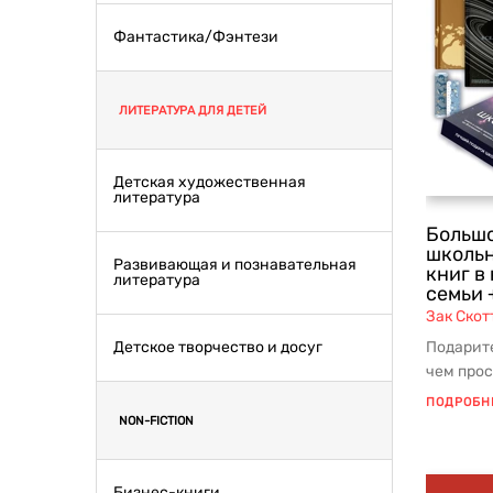
Фантастика/Фэнтези
ЛИТЕРАТУРА ДЛЯ ДЕТЕЙ
Детская художественная
литература
Большо
школьн
Развивающая и познавательная
книг в
литература
семьи 
Зак Скот
Детское творчество и досуг
Подарите
чем прос
незабыв
ПОДРОБН
вм...
NON-FICTION
Бизнес-книги