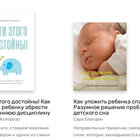
того достойны! Как
Как уложить ребенка сп
 ребенку обрести
Разумное решение про
еннюю дисциплину
детского сна
 Колорозо
Сара Бланден
ниге, ставшей мировым
Неправильные привычки, связ
лером и одним из самых
сном, которые закладываются 