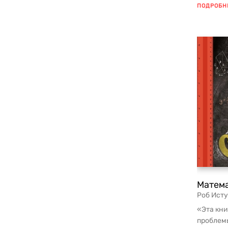
популяр
ПОДРОБН
детей, ...
Матема
Роб Ист
«Эта кни
проблем