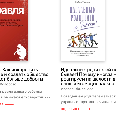
. Как искоренить
Идеальных родителей н
е и создать общество,
бывает! Почему иногда 
дет больше доброты
реагируем на шалости д
слишком эмоционально
 Колорозо
Изабель Филльоза
ть, если вашего ребенка
Поведением родителей зачас
 и унижают его сверстники?
управляют противоречивые эм
Колорозо, известный детски...
ЕЕ
Конечно, мы не хотим повторя
ПОДРОБНЕЕ
...