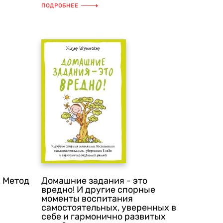
плач переходит в истерику? Что, ...
ПОДРОБНЕЕ
! Метод
Домашние задания - это
вредно! И другие спорные
моменты воспитания
самостоятельных, уверенных в
себе и гармонично развитых