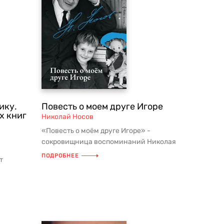
ику.
Повесть о моем друге Игоре
х книг
Николай Носов
«Повесть о моём друге Игоре» -
сокровищница воспоминаний Николая
Николаевича Носова, драгоценные
ПОДРОБНЕЕ
т
зам...