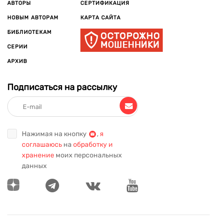
издания, которые только набирают известность, но уже
АВТОРЫ
СЕРТИФИКАЦИЯ
заслужили внимание благодаря своей оригинальности и
НОВЫМ АВТОРАМ
КАРТА САЙТА
глубине. Произведения художественной литературы
БИБЛИОТЕКАМ
расширяют кругозор, развивают воображение, учат
сопереживать, находить ответы на важные жизненные
СЕРИИ
вопросы.
АРХИВ
Подписаться на рассылку
Нажимая на кнопку
,
я
соглашаюсь
на
обработку и
хранение
моих персональных
данных