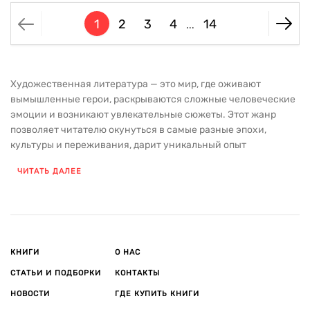
1
2
3
4
14
...
Художественная литература — это мир, где оживают
вымышленные герои, раскрываются сложные человеческие
эмоции и возникают увлекательные сюжеты. Этот жанр
позволяет читателю окунуться в самые разные эпохи,
культуры и переживания, дарит уникальный опыт
путешествия в параллельные реальности. Произведения
ЧИТАТЬ ДАЛЕЕ
художественной литературы помогают лучше понять не
только окружающий мир, но и самих себя, через отражение
вечных тем, таких как любовь, дружба, борьба,
самопознание. В нашем каталоге вы найдете книги разных
жанров и направлений — от классических произведений,
ставших неотъемлемой частью мировой литературы, до
КНИГИ
О НАС
современных авторов, чьи имена уже завоевали
СТАТЬИ И ПОДБОРКИ
КОНТАКТЫ
популярность. Мы собрали как популярные книги, которые
НОВОСТИ
ГДЕ КУПИТЬ КНИГИ
давно покорили читателей по всему миру, так и интересные