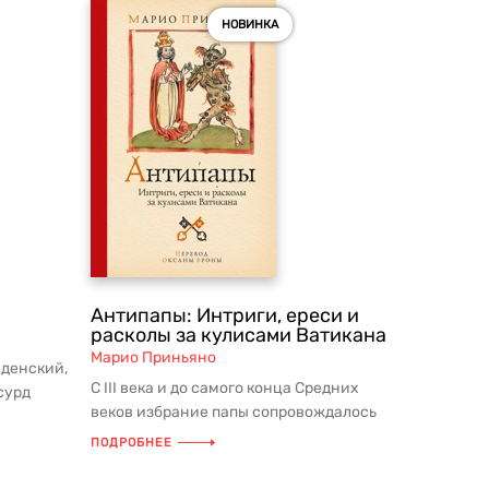
НОВИНКА
Антипапы: Интриги, ереси и
расколы за кулисами Ватикана
Марио Приньяно
еденский,
С III века и до самого конца Средних
сурд
веков избрание папы сопровождалось
разногласиями и конфликтами....
ПОДРОБНЕЕ