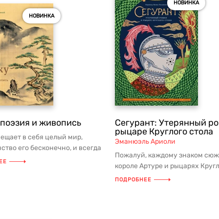
НОВИНКА
НОВИНКА
 поэзия и живопись
Сегурант: Утерянный ро
рыцаре Круглого стола
ещает в себя целый мир,
Эманюэль Ариоли
ство его бесконечно, и всегда
Пожалуй, каждому знаком сюж
кий момент настоящего ...
ЕЕ
короле Артуре и рыцарях Круг
стола. Может показаться, что мы
ПОДРОБНЕЕ