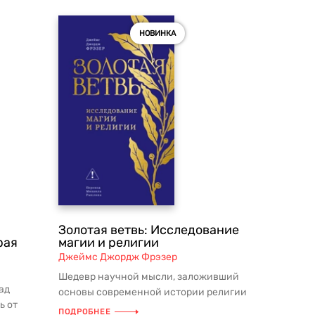
НОВИНКА
Золотая ветвь: Исследование
рая
магии и религии
Джеймс Джордж Фрэзер
Шедевр научной мысли, заложивший
ад
основы современной истории религии
ь от
и коренным образом изменивший пр...
ПОДРОБНЕЕ