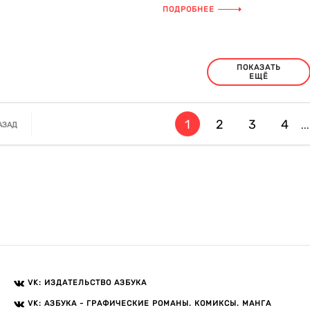
восхищения до презрения и вн
ПОДРОБНЕЕ
во...
ПОКАЗАТЬ
ЕЩЁ
1
2
3
4
...
АЗАД
VK: ИЗДАТЕЛЬСТВО АЗБУКА
VK: АЗБУКА - ГРАФИЧЕСКИЕ РОМАНЫ. КОМИКСЫ. МАНГА