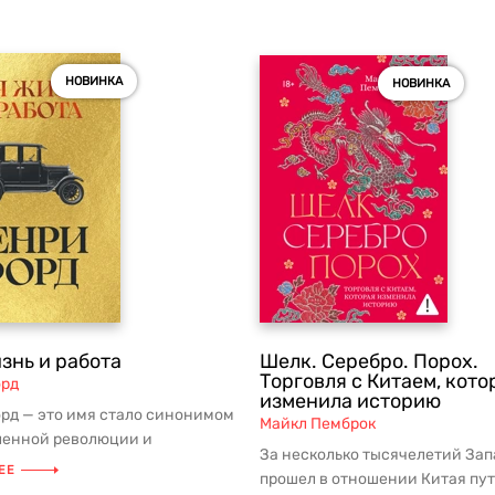
НОВИНКА
НОВИНКА
знь и работа
Шелк. Серебро. Порох.
Торговля с Китаем, кото
орд
изменила историю
рд — это имя стало синонимом
Майкл Пемброк
енной революции и
За несколько тысячелетий Зап
льной эры. Созданная им в
ЕЕ
прошел в отношении Китая пут