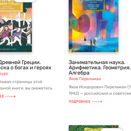
ревней Греции.
Занимательная наука.
ска о богах и героях
Арифметика. Геометрия.
Алгебра
Буро
Яков Перельман
тывая страницы этой
Яков Исидорович Перельман (
ьной книги, вы окажетесь
1942) — российский и советск
легендарными героями,
ЕЕ
и математик, создатель особого 
 ш...
ПОДРОБНЕЕ