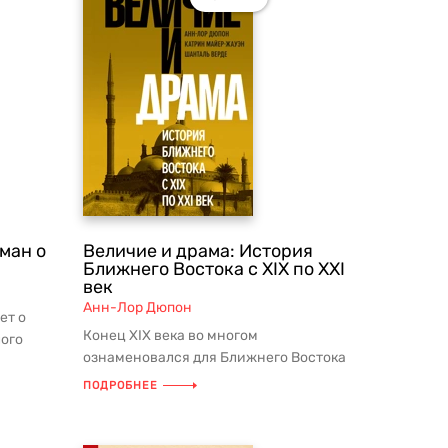
ман о
Величие и драма: История
Ближнего Востока с XIX по XXI
век
Анн-Лор Дюпон
ет о
Конец XIX века во многом
лого
ознаменовался для Ближнего Востока
 зна...
временем глубоких перемен и дал
ПОДРОБНЕЕ
народу в...