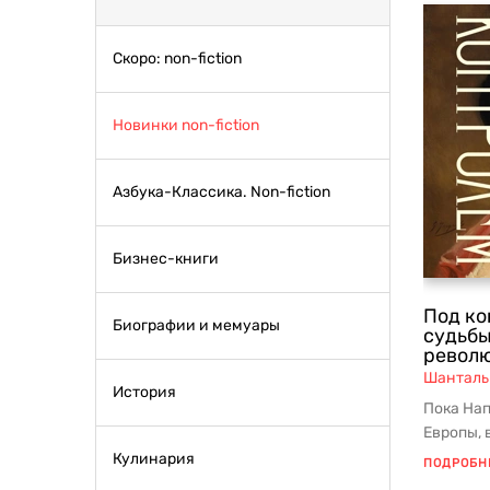
Скоро: non-fiction
Новинки non-fiction
Азбука-Классика. Non-fiction
Бизнес-книги
Под ко
Биографии и мемуары
судьбы
револ
Шанталь
История
Пока Нап
Европы,
«гранит
Кулинария
ПОДРОБН
кодекс...