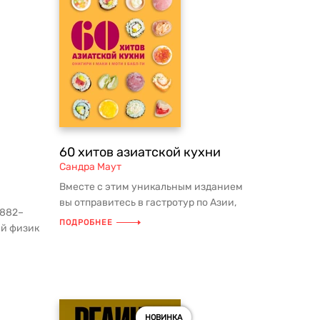
60 хитов азиатской кухни
Сандра Маут
Вместе с этим уникальным изданием
вы отправитесь в гастротур по Азии,
1882–
наслаждаясь местными кулинарны...
ПОДРОБНЕЕ
ий физик
...
НОВИНКА