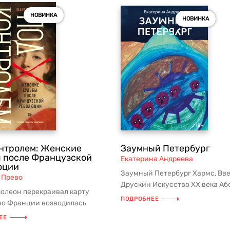
НОВИНКА
НОВИНКА
нтролем: Женские
Заумный Петербург
 после Французской
Екатерина Андреева
юции
Заумный Петербург Хармс, Вв
 Прево
Друскин Искусство ХХ века Аб
олеон перекраивал карту
Лауреат премии Андрея Бел...
ПОДРОБНЕЕ
 во Франции возводилась
ная глыба» Гражданского
ЕЕ