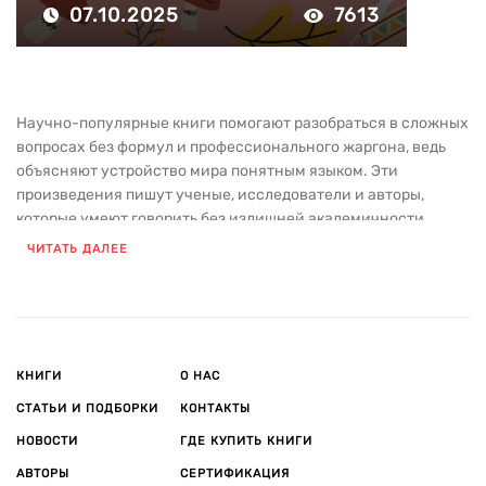
07.10.2025
7613
Научно-популярные книги помогают разобраться в сложных
вопросах без формул и профессионального жаргона, ведь
объясняют устройство мира понятным языком. Эти
произведения пишут ученые, исследователи и авторы,
которые умеют говорить без излишней академичности.
ЧИТАТЬ ДАЛЕЕ
В каталоге издательства «Азбука» собрана литература,
которая расширяет кругозор, дает пищу для размышлений и
позволяет по-новому взглянуть на привычные вещи — от
устройства Вселенной до работы человеческого мышления.
Роль и польза научно-популярных книг
КНИГИ
О НАС
Научпоп — это не учебник и не развлекательное чтение в
чистом виде. Жанр занимает особое место между этими
СТАТЬИ И ПОДБОРКИ
КОНТАКТЫ
форматами, потому что:
НОВОСТИ
ГДЕ КУПИТЬ КНИГИ
АВТОРЫ
СЕРТИФИКАЦИЯ