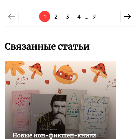
1
2
3
4
9
...
Связанные статьи
Новые нон-фикшен-книги