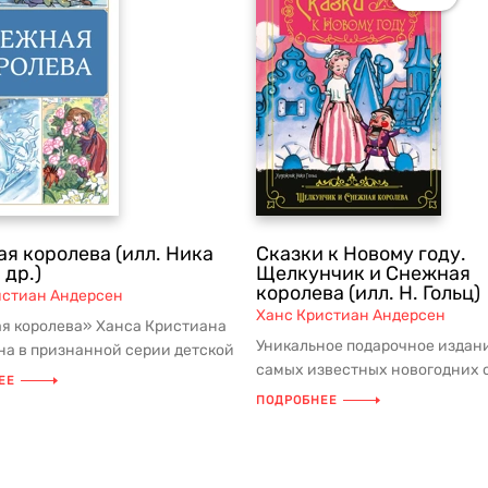
я королева (илл. Ника
Сказки к Новому году.
 др.)
Щелкунчик и Снежная
королева (илл. Н. Гольц)
истиан Андерсен
Ханс Кристиан Андерсен
я королева» Ханса Кристиана
Уникальное подарочное издан
на в признанной серии детской
самых известных новогодних 
 из школьной програм...
ЕЕ
«Снежная королева» и «Щелку
ПОДРОБНЕЕ