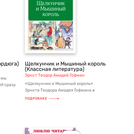
ордюга)
Щелкунчик и Мышиный король
(Классная литература)
Эрнст Теодор Амадей Гофман
 мы
«Щелкунчик и Мышиный король»
 И сразу
Эрнста Теодора Амадея Гофмана в
 ...
признанной серии детской классики из
ПОДРОБНЕЕ
шк...