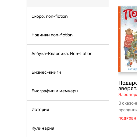
Скоро: non-fiction
Новинки non-fiction
Азбука-Классика. Non-fiction
Бизнес-книги
Подаро
зверят
Биографии и мемуары
Элеонор
В сказо
История
празднич
медвежат
ПОДРОБН
белочк...
Кулинария