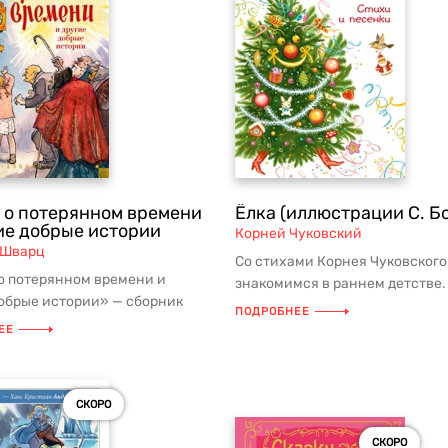
 о потерянном времени
Ёлка (иллюстрации С. Б
ие добрые истории
Корней Чуковский
 Шварц
Со стихами Корнея Чуковского
о потерянном времени и
знакомимся в раннем детстве.
обрые истории» — сборник
попадаем в удивительный мир, в
ПОДРОБНЕЕ
дений Евгения Шварца в серии
ЕЕ
СКОРО
СКОРО