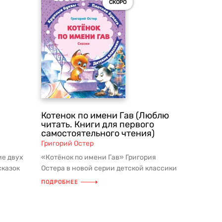
СКОРО
Котенок по имени Гав (Люблю
читать. Книги для первого
самостоятельного чтения)
Григорий Остер
ие двух
«Котёнок по имени Гав» Григория
сказок
Остера в новой серии детской классики
нчик...
для дошкольного и внеклассного...
ПОДРОБНЕЕ