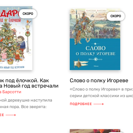
СКОРО
СКОРО
к под ёлочкой. Как
Слово о полку Игореве
а Новый год встречали
«Слово о полку Игореве» в пр
а Барсотти
серии детской классики из шк
чной деревушке наступила
программы и списков внекласс.
ПОДРОБНЕЕ
ная пора. Все зверята:
а и лисички, зайчата и
ЕЕ