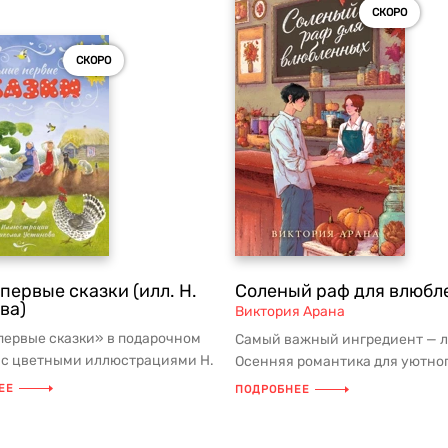
СКОРО
СКОРО
первые сказки (илл. Н.
Соленый раф для влюбл
ва)
Виктория Арана
первые сказки» в подарочном
Самый важный ингредиент — л
 с цветными иллюстрациями Н.
Осенняя романтика для уютно
ова АННОТАЦИЯ И...
под пледом! АННОТАЦИЯ ...
ЕЕ
ПОДРОБНЕЕ