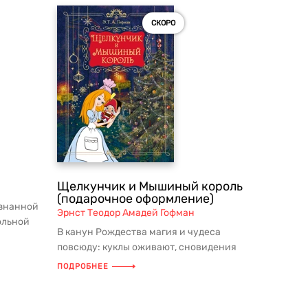
СКОРО
Щелкунчик и Мышиный король
(подарочное оформление)
изнанной
Эрнст Теодор Амадей Гофман
ольной
В канун Рождества магия и чудеса
..
повсюду: куклы оживают, сновидения
становятся реальностью, но и зло...
ПОДРОБНЕЕ