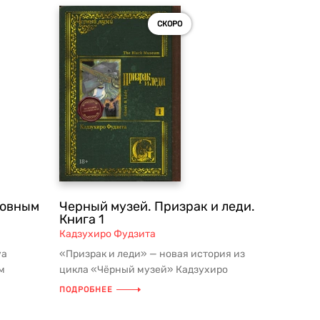
СКОРО
ловным
Черный музей. Призрак и леди.
Книга 1
Кадзухиро Фудзита
уа
«Призрак и леди» — новая история из
м
цикла «Чёрный музей» Кадзухиро
рочтений
Фудзиты, наиболее известного свои...
ПОДРОБНЕЕ