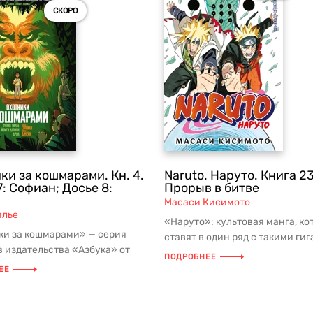
СКОРО
ки за кошмарами. Кн. 4.
Naruto. Наруто. Книга 23
7: Софиан; Досье 8:
Прорыв в битве
Масаси Кисимото
илье
«Наруто»: культовая манга, к
ки за кошмарами» — серия
ставят в один ряд с такими ги
 издательства «Азбука» от
жанра, как «One Piece. Больш...
ПОДРОБНЕЕ
илье, признанного мастера ...
ЕЕ