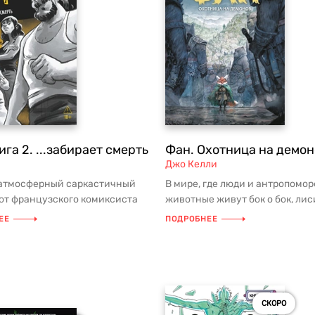
ига 2. ...забирает смерть
Фан. Охотница на демон
Джо Келли
 атмосферный саркастичный
В мире, где люди и антропомо
от французского комиксиста
животные живут бок о бок, ли
амая известная работа а...
посвятила себя охоте на демон.
ЕЕ
ПОДРОБНЕЕ
СКОРО