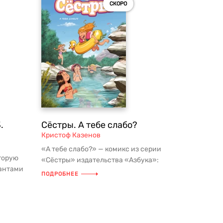
СКОРО
.
Сёстры. А тебе слабо?
Кристоф Казенов
«А тебе слабо?» — комикс из серии
оторую
«Сёстры» издательства «Азбука»:
гантами
история о сёстрах Венди и Марин, и...
ПОДРОБНЕЕ