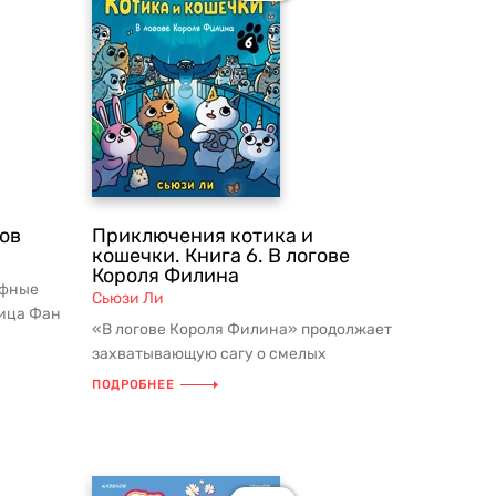
ов
Приключения котика и
кошечки. Книга 6. В логове
Короля Филина
рфные
Сьюзи Ли
сица Фан
«В логове Короля Филина» продолжает
..
захватывающую сагу о смелых
пушистых героях и их друзьях. Это уж...
ПОДРОБНЕЕ