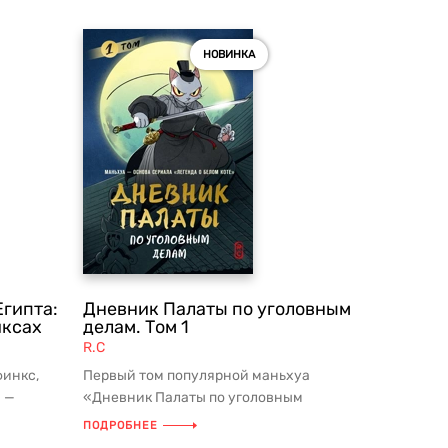
НОВИНКА
Египта:
Дневник Палаты по уголовным
иксах
делам. Том 1
R.C
инкс,
Первый том популярной маньхуа
 —
«Дневник Палаты по уголовным
 Древн...
делам»! Более 3 миллиардов прочтений
ПОДРОБНЕЕ
по ...