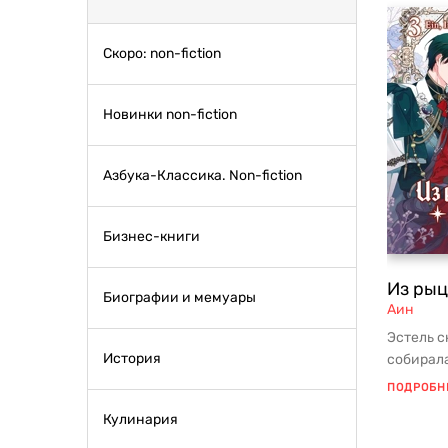
Скоро: non-fiction
Новинки non-fiction
Азбука-Классика. Non-fiction
Бизнес-книги
Из рыц
Биографии и мемуары
Аин
Эстель с
История
собирала
раскрыть 
ПОДРОБН
Кулинария