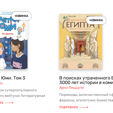
НОВИНКА
НОВИНКА
 Юми. Том 3
В поисках утраченного 
3000 лет истории в ком
Ли
Арно Пиццути
том суперпопулярного
Пирамиды, величественный сф
го вебтуна! Литературная
фараоны, египетских божества
дорамы-экранизации,
ЕЕ
многие из нас с детства грезят
ше...
ПОДРОБНЕЕ