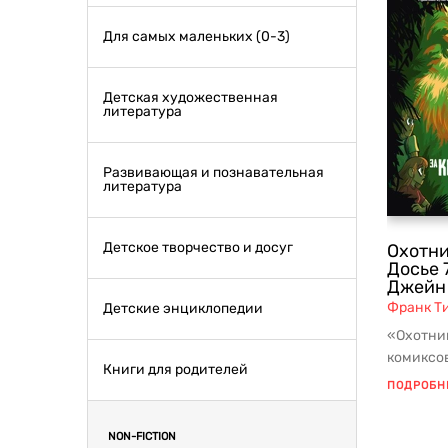
Для самых маленьких (0-3)
Детская художественная
литература
Развивающая и познавательная
литература
Детское творчество и досуг
Охотни
Досье 
Джейн
Франк Т
Детские энциклопедии
«Охотни
комиксов
Книги для родителей
Франка Т
ПОДРОБН
NON-FICTION