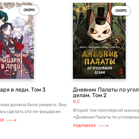
СКОРО
СКОРО
аря в леди. Том 3
Дневник Палаты по уго
делам. Том 2
R.C
нова должна была умереть. Она
Второй том популярной маньх
сь сделать это по-рыцарски:
«Дневник Палаты по уголовны
правду о себе и у...
ЕЕ
делам»! Более 3 миллиардов п
ПОДРОБНЕЕ
по ...