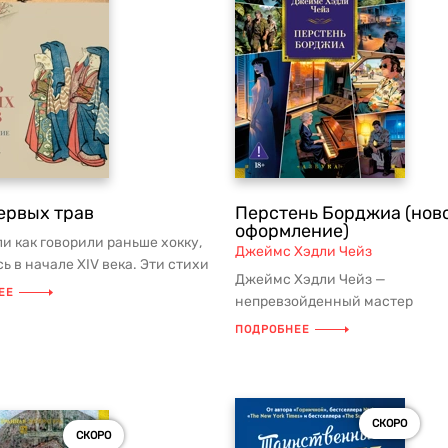
ервых трав
Перстень Борджиа (нов
оформление)
ли как говорили раньше хокку,
Джеймс Хэдли Чейз
ь в начале XIV века. Эти стихи
Джеймс Хэдли Чейз —
ывали окружающий...
ЕЕ
непревзойденный мастер
захватывающего сюжета, а та
ПОДРОБНЕЕ
знаток человеческих душ, с...
СКОРО
СКОРО