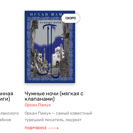
СКОРО
анная
Чумные ночи (мягкая с
иги)
клапанами)
Орхан Памук
аланского
Орхан Памук — самый известный
абное
турецкий писатель, лауреат
...
Нобелевской премии по литературе.
ПОДРОБНЕЕ
«Чумные н...