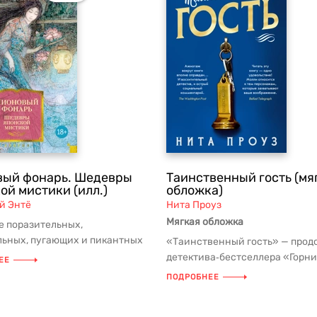
вый фонарь. Шедевры
Таинственный гость (мя
ой мистики (илл.)
обложка)
й Энтё
Нита Проуз
Мягкая обложка
е поразительных,
льных, пугающих и пикантных
«Таинственный гость» — про
 представляет многовековую
детектива‑бестселлера «Горн
ЕЕ
..
история о расследованиях Мол
ПОДРОБНЕЕ