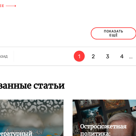
, красавица», «Высокое
ЕЕ
ПОКАЗАТЬ
ЕЩЁ
1
2
3
4
...
АЗАД
занные статьи
Остросюжетная
ературный
политика: