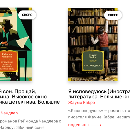
СКОРО
СКОРО
 сон. Прощай,
Я исповедуюсь (Иностр
ица. Высокое окно
литература. Большие кн
ика детектива. Большие
Жауме Кабре
«Я исповедуюсь» — роман кат
 Чандлер
писателя Жауме Кабре: масшт
 романов Рэймонда Чандлера о
произведение, которое прочно в
ПОДРОБНЕЕ
Марлоу: «Вечный сон»,