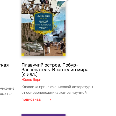
гкая
Плавучий остров. Робур-
Завоеватель. Властелин мира
(с илл.)
Жюль Верн
Классика приключенческой литературы
должение
от основоположника жанра научной
ичная»:
фантастики, великого выдумщика ...
ли...
ПОДРОБНЕЕ