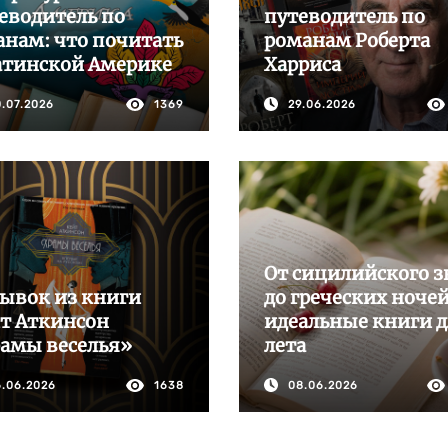
еводитель по
путеводитель по
анам: что почитать
романам Роберта
атинской Америке
Харриса
0.07.2026
1369
29.06.2026
От сицилийского з
ывок из книги
до греческих ночей
т Аткинсон
идеальные книги 
амы веселья»
лета
6.06.2026
1638
08.06.2026