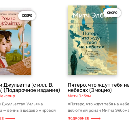
СКОРО
СКОРО
и Джульетта (с илл. В.
Пятеро, что ждут тебя н
) (Подарочное издание)
небесах (Эмоцио)
Шекспир
Митч Элбом
и Джульетта» Уильяма
«Пятеро, что ждут тебя на неб
а — вечный шедевр мировой
дебютный роман Митча Элбома
ры, который уже пять столетий
ставший мировым бестселлер
ЕЕ
ПОДРОБНЕЕ
тира...