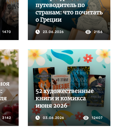
путеводитель по
странам: что почитать
о Греции
1470
23.06.2026
2156
ноя
:
52 художественные
для
книги и комикса
июня 2026
3142
03.06.2026
12407