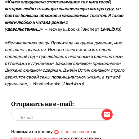
«Книга определено стоит внимания тех читателей,
которые любят отличную классическую литературу, не
боятся больших объемов и насыщенных текстов. Я такие
книги люблю и читала роман с
удовольствием...»
,
—
rezvaya_books (Эксперт
LiveLib.ru
)
«
Великолепная вещь. Прочитала на одном дыхании, мне
всё очень нравится. Именно такого мне и хотелось
последний год - про любовь, с нюансами и сложностями,
оттенками и глубинами. Бальзак слишком прямолинеен,
Диккенс слишком сдержан, Джейн Остин слишком строго
держится своей темы провинциальной жизни, а тут всё
идеально»,
— NinaIschenko (
LiveLib.ru
)
Отправить на e-mail:
Нажимая на кнопку
,
я соглашаюсь
на
обработку и хранение
моих персональных