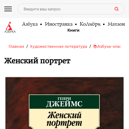
Азбука
Иностранка
КоЛибри
Махаон
Книги
Главная
Художественная литература
📚Азбука-классик
Женский портрет