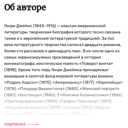
Об авторе
Генри Джеймс (1843—1916) — классик американской
литературы, творческая биография которого тесно связана
также и с европейской литературной традицией. За пол
века литературного творчества написал двадцать романов,
более ста рассказов и двенадцать пьес. В их числе одно из
самых экранизируемых произведений в истории
кинематографа, мистическая повесть «Поворот винта»
(1898). Кроме того, перу Генри Джеймса принадлежат
вошедшие в золотой фонд мировой литературы романы
«Родрик Хадсон» (1875), «Американец» (1877), «Европейцы»
(1878), «Площадь Вашингтона» (1880), «Женский портрет»
(1881), «Бостонцы» (1886); 3 «Княгиня Казамассима» (1886),
«Трагическая муза» (1890), «Трофеи Пойнтона» (1897),
«Неудобный возраст» (1899), «Послы» (1901), «Крылья
голубки» (1902), «Золотая ваза» (1904) и др.
ПОДРОБНЕЕ