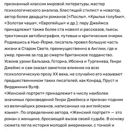
признанный классик мировой литературы, мастер
психологического анализа, блестящий стилист и новатор,
автор более двадцати романов («Послы», «Крылья голубки»,
«Золотая чаша», «Европейцы» и др.); перу Джеймса
принадлежит также более ста новелл и рассказов, пьесы,
трехтомная автобиография, путевые и критические очерки.
Родившись в Нью-Йорке, писатель провел большую часть
жизни в Старом Свете, преимущественно в Англии, где и
умер, приняв за год до смерти британское подданство.
Усвоив уроки Бальзака, Готорна, Ибсена и Тургенева, Генри
Джеймс и сам оказал заметное влияние на всю
психологическую прозу XX века, не случайно его называют
предшественником таких писателей, как Конрад, Пруст и
Вирджиния Вулф.
«Женский портрет» принадлежит к числу наиболее
значимых произведений Генри Джеймса и признан «одним
из величайших романов, написанных на английском
языке». По определению автора, «Женский портрет» — это
роман о женщине, бросающей вызов своей судьбе. В основу
сюжета легла история молодой американки, с тонкой и