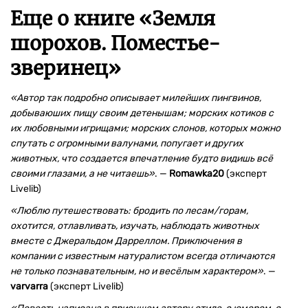
Еще о книге «
Земля
шорохов. Поместье-
зверинец
»
«Автор так подробно описывает милейших пингвинов,
добываюших пищу своим детенышам; морских котиков с
их любовными игрищами; морских слонов, которых можно
спутать с огромными валунами, попугает и других
животных, что создается впечатление будто видишь всё
своими глазами, а не читаешь»
. —
Romawka20
(эксперт
Livelib)
«Люблю путешествовать: бродить по лесам/горам,
охотится, отлавливать, изучать, наблюдать животных
вместе с Джеральдом Дарреллом. Приключения в
компании с известным натуралистом всегда отличаются
не только познавательным, но и весёлым характером»
. —
varvarra
(эксперт Livelib)