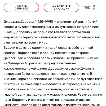
ДОБАВИТЬ В
ЧИТАТЬ
ОТРЫВОК
ЗАКЛАДКИ
Джеральд Даррелл (1925–1995) — знаменитый английский
зоолог и путешественник, одна из культовых фигур ХХ века.
Книги Даррелла уже давно составляют золотой фонд
мировой литературы и пользуются большой популярностью
у читателей по всему миру.
Будучи с детства одержим идеей создать собственный
зоопарк, Даррелл взял в аренду поместье на острове
Джерси, где и поселил первых животных, привезенных им
из Западной Африки, но за представителями
южноамериканской фауны Дарреллу, его жене Джеки и
секретарю Софи пришлось отправиться в Аргентину. В
«Земле шорохов» описано их восьмимесячное путешествие
по стране, включающее многочасовые переезды на машине
по побережью в поисках пингвинов, морских котиков и
главной цели экспедиции — морских слонов. Разумеется, по
пути Дарреллу и его спутникам встречалась и другая
живность, населяющая аргентинскую пампу: от насекомых