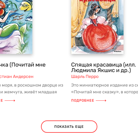
чка (Почитай мне
Спящая красавица (илл.
Людмила Якшис и др.)
стиан Андерсен
Шарль Перро
е моря, в роскошном дворце из
Это миниатюрное издание из с
 и жемчуга, живёт младшая
«Почитай мне сказку», в котор
кого царя — прекрас...
представлена одна из самых
ЕЕ
ПОДРОБНЕЕ
известны...
ПОКАЗАТЬ ЕЩЕ