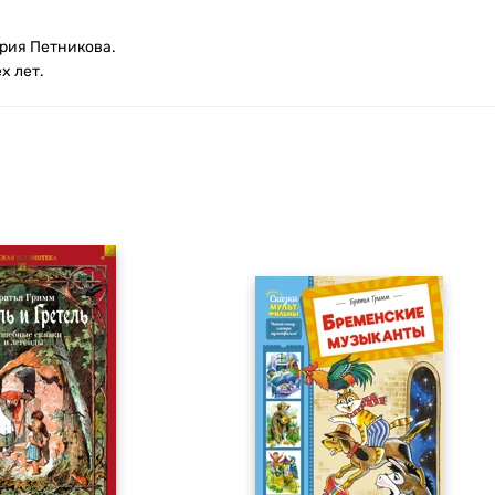
ория Петникова.
х лет.