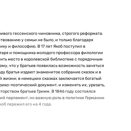
бивого гессенского чиновника, строгого реформата.
ствованию у семьи не было, и только благодаря
ику и философию. В 17 лет Якоб поступил в
ретаря и помощника молодого профессора филологии
чить место в королевской библиотеке с порядочным
му, что у братьев появилась возможность заняться
оду братья издают знаменитое собрание сказок и в
й жизни; в немецких сказках заключается богатый
ко-поэтический документ, и изменять их, урезать,
торством братьев Гримм. В 1846 году состоялся
кий парламент, но важную роль в политике Германии
об пережил его на 4 года.