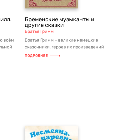
илл.
Бременские музыканты и
другие сказки
Братья Гримм
о всём
Братья Гримм – великие немецкие
альной
сказочники, героев их произведений
ым...
знает и любит весь мир. В этой кн...
ПОДРОБНЕЕ