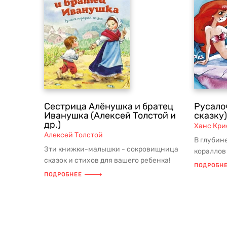
Сестрица Алёнушка и братец
Русало
Иванушка (Алексей Толстой и
сказку)
др.)
Ханс Кри
Алексей Толстой
В глубин
Эти книжки-малышки - сокровищница
кораллов
сказок и стихов для вашего ребенка!
дочь морс
ПОДРОБН
Добрые, богато иллюстрированны...
ПОДРОБНЕЕ