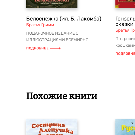
Белоснежка (ил. Б. Лакомба)
Гензель
сказки
Братья Гримм
Братья Г
ПОДАРОЧНОЕ ИЗДАНИЕ С
По тропи
ИЛЛЮСТРАЦИЯМИ ВСЕМИРНО
крошками
ИЗВЕСТНОГО ХУДОЖНИКА Белоснежка
ПОДРОБНЕЕ
и легенд,
– юная красавица с бл...
ПОДРОБН
Похожие книги