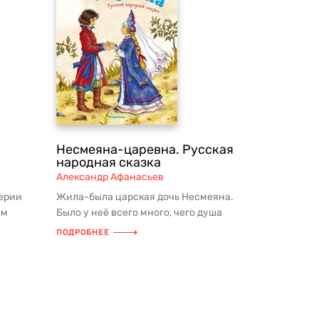
Несмеяна-царевна. Русская
народная сказка
Александр Афанасьев
ерии
Жила-была царская дочь Несмеяна.
ом
Было у неё всего много, чего душа
пожелает, но никогда она не улыба...
ПОДРОБНЕЕ