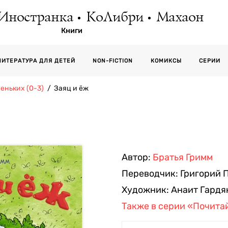
Иностранка
КоЛибри
Махаон
Книги
СЕРИИ
ЛИТЕРАТУРА ДЛЯ ДЕТЕЙ
NON-FICTION
КОМИКСЫ
еньких (0-3)
Заяц и ёж
Автор:
Братья Гримм
Переводчик:
Григорий 
Художник:
Анаит Гардя
Также в серии
«Почитай