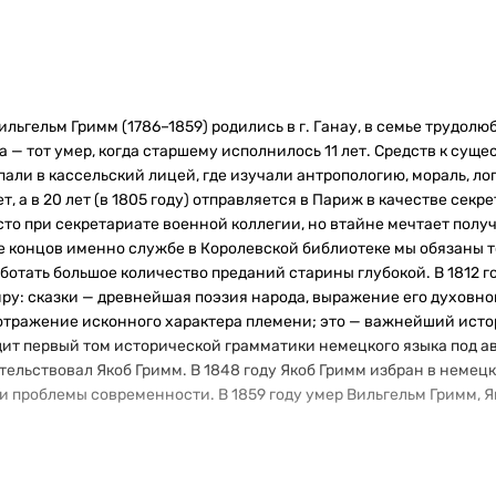
льгельм Гримм (1786–1859) родились в г. Ганау, в семье трудолю
 — тот умер, когда старшему исполнилось 11 лет. Средств к суще
ли в кассельский лицей, где изучали антропологию, мораль, лог
 а в 20 лет (в 1805 году) отправляется в Париж в качестве сек
сто при секретариате военной коллегии, но втайне мечтает полу
 концов именно службе в Королевской библиотеке мы обязаны то
отать большое количество преданий старины глубокой. В 1812 г
у: сказки — древнейшая поэзия народа, выражение его духовно
тражение исконного характера племени; это — важнейший истори
одит первый том исторической грамматики немецкого языка под ав
тельствовал Якоб Гримм. В 1848 году Якоб Гримм избран в немец
и проблемы современности. В 1859 году умер Вильгельм Гримм, Як