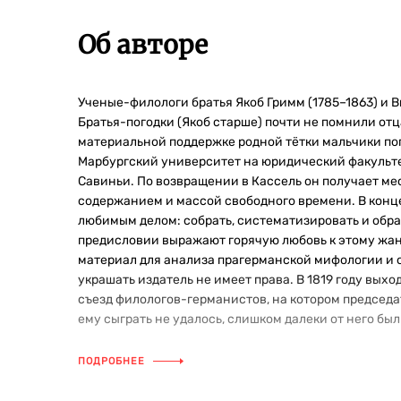
Об авторе
Ученые-филологи братья Якоб Гримм (1785–1863) и Ви
Братья-погодки (Якоб старше) почти не помнили отца
материальной поддержке родной тётки мальчики попа
Марбургский университет на юридический факультет,
Савиньи. По возвращении в Кассель он получает ме
содержанием и массой свободного времени. В конце
любимым делом: собрать, систематизировать и обраб
предисловии выражают горячую любовь к этому жанр
материал для анализа прагерманской мифологии и о
украшать издатель не имеет права. В 1819 году вых
съезд филологов-германистов, на котором председа
ему сыграть не удалось, слишком далеки от него был
ПОДРОБНЕЕ