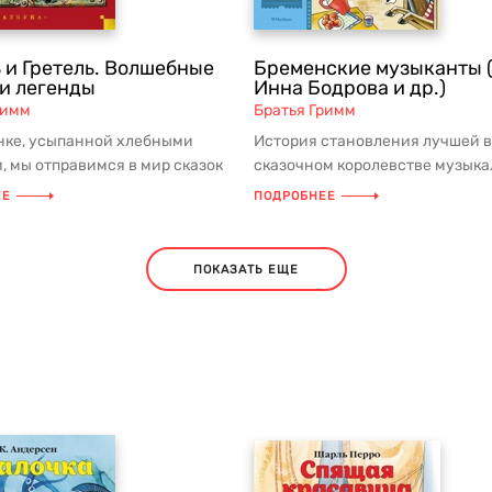
 и Гретель. Волшебные
Бременские музыканты (
 и легенды
Инна Бодрова и др.)
римм
Братья Гримм
нке, усыпанной хлебными
История становления лучшей в
, мы отправимся в мир сказок
сказочном королевстве музык
 таинственный и немног...
группы из Бремена поведает юн
ЕЕ
ПОДРОБНЕЕ
ПОКАЗАТЬ ЕЩЕ