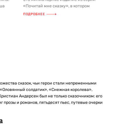
уша
«Почитай мне сказку», в котором
ба...
представлена одна из самых
ПОДРОБНЕЕ
известны...
ожества сказок, чьи герои стали непременными
 «Оловянный солдатик», «Снежная королева»,
ристиан Андерсен был не только сказочником: его
 прозы и романов, пятьдесят пьес, путевые очерки
а