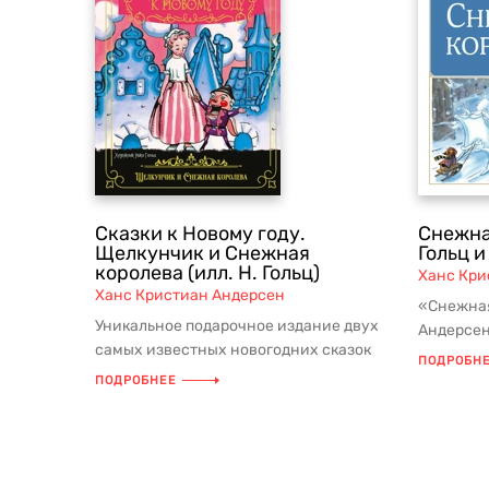
Сказки к Новому году.
Снежна
Щелкунчик и Снежная
Гольц и
королева (илл. Н. Гольц)
Ханс Кри
Ханс Кристиан Андерсен
«Снежная
Уникальное подарочное издание двух
Андерсен
самых известных новогодних сказок
классики
ПОДРОБН
«Снежная королева» и «Щелкунчик...
ПОДРОБНЕЕ