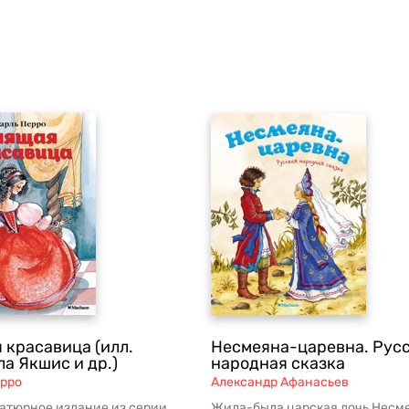
 красавица (илл.
Несмеяна-царевна. Рус
а Якшис и др.)
народная сказка
рро
Александр Афанасьев
атюрное издание из серии
Жила-была царская дочь Несм