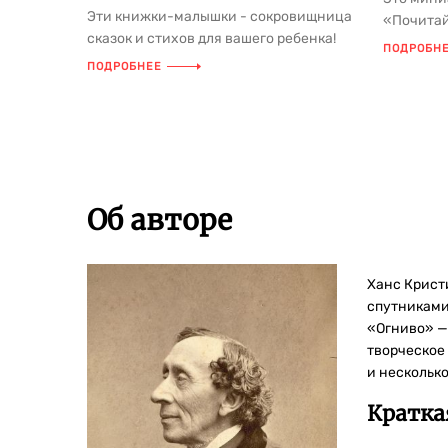
Эти книжки-малышки - сокровищница
«Почитай
сказок и стихов для вашего ребенка!
представ
ПОДРОБН
Добрые, богато иллюстрированны...
известны.
ПОДРОБНЕЕ
Об авторе
Ханс Крист
спутниками
«Огниво» —
творческое 
и нескольк
Кратка