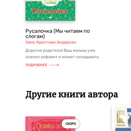
Русалочка (Мы читаем по
слогам)
Ханс Кристиан Андерсен
Дорогие родители! Ваш малыш уже
освоил алфавит и может складывать
слоги в слова? Пришла пора научит...
ПОДРОБНЕЕ
Другие книги автора
СКОРО