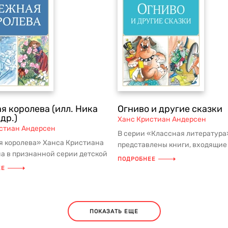
я королева (илл. Ника
Огниво и другие сказки
 др.)
Ханс Кристиан Андерсен
стиан Андерсен
В серии «Классная литература
 королева» Ханса Кристиана
представлены книги, входящие
а в признанной серии детской
школьную программу и
ПОДРОБНЕЕ
 из школьной програм...
рекомендованные дл...
ЕЕ
ПОКАЗАТЬ ЕЩЕ