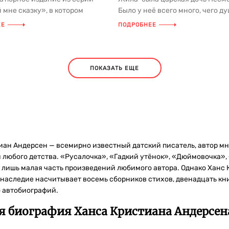
 мне сказку», в котором
Было у неё всего много, чего д
лена одна из самых
пожелает, но никогда она не улы
ЕЕ
ПОДРОБНЕЕ
..
ПОКАЗАТЬ ЕЩЕ
иан Андерсен — всемирно известный датский писатель, автор мн
 любого детства. «Русалочка», «Гадкий утёнок», «Дюймовочка»,
 лишь малая часть произведений любимого автора. Однако Ханс К
наследие насчитывает восемь сборников стихов, двенадцать книг
о автобиографий.
я биография Ханса Кристиана Андерсен