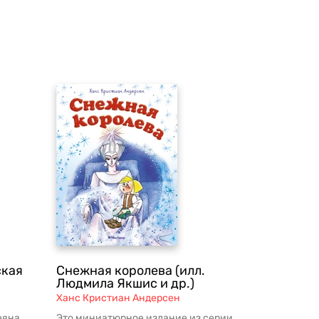
ская
Снежная королева (илл.
Людмила Якшис и др.)
Ханс Кристиан Андерсен
еяна.
Это миниатюрное издание из серии