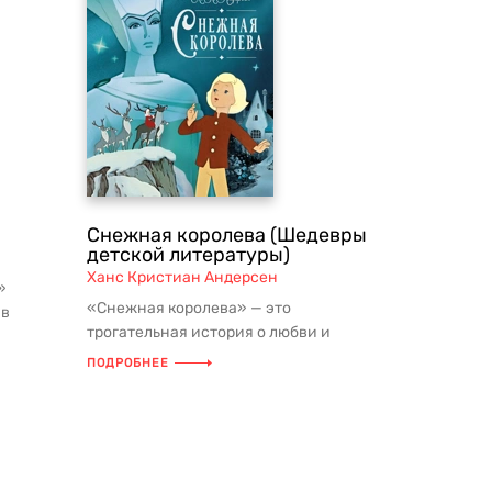
Снежная королева (Шедевры
детской литературы)
Ханс Кристиан Андерсен
»
«Снежная королева» — это
 в
трогательная история о любви и
дружбе, которая учит нас верить в
ПОДРОБНЕЕ
добро и ни...