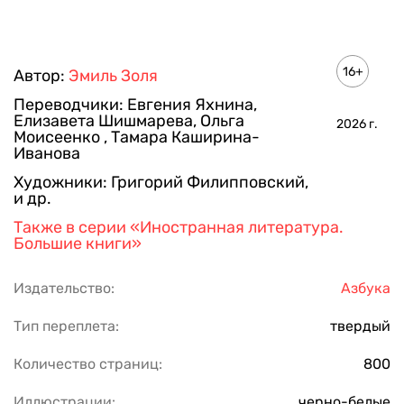
16+
Автор:
Эмиль Золя
Переводчики:
Евгения Яхнина
,
Елизавета Шишмарева
,
Ольга
2026
г.
Моисеенко
,
Тамара Каширина-
Иванова
Художники:
Григорий Филипповский
,
и др.
Также в серии
«Иностранная литература.
Большие книги»
Издательство:
Азбука
Тип переплета:
твердый
Количество страниц:
800
Иллюстрации:
черно-белые