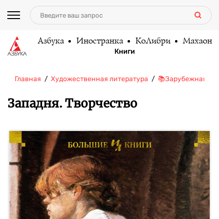
Азбука
Иностранка
КоЛибри
Махаон
Книги
Главная
Художественная литература
📚Зарубежная ли
Западня. Творчество