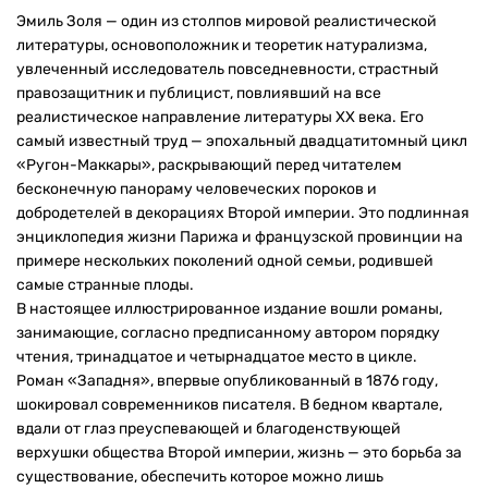
Эмиль Золя — один из столпов мировой реалистической
литературы, основоположник и теоретик натурализма,
увлеченный исследователь повседневности, страстный
правозащитник и публицист, повлиявший на все
реалистическое направление литературы XX века. Его
самый известный труд — эпохальный двадцатитомный цикл
«Ругон-Маккары», раскрывающий перед читателем
бесконечную панораму человеческих пороков и
добродетелей в декорациях Второй империи. Это подлинная
энциклопедия жизни Парижа и французской провинции на
примере нескольких поколений одной семьи, родившей
самые странные плоды.
В настоящее иллюстрированное издание вошли романы,
занимающие, согласно предписанному автором порядку
чтения, тринадцатое и четырнадцатое место в цикле.
Роман «Западня», впервые опубликованный в 1876 году,
шокировал современников писателя. В бедном квартале,
вдали от глаз преуспевающей и благоденствующей
верхушки общества Второй империи, жизнь — это борьба за
существование, обеспечить которое можно лишь