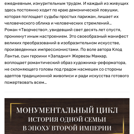
ежедневным, изнурительным трудом. И каждый из живущих
здесь постоянно ходит по краю демонической ловушки,
которая поглощает судьбы простых парижан, лишает их
человеческого облика и человеческих стремлений…
Роман «Творчество», увидевший свет десять лет спустя,
проникнут иным настроением. Это своеобразный манифест
великих преобразований в изобразительном искусстве,
произведенных импрессионистами. По воле автора Клод
Лантье, сын героини «Западни» Жервезы Маккар,
воплощает романтический образ художника-реформатора,
не склоняющего головы под градом насмешек со стороны
адептов традиционной живописи и ради искусства готового
пожертвовать всем…