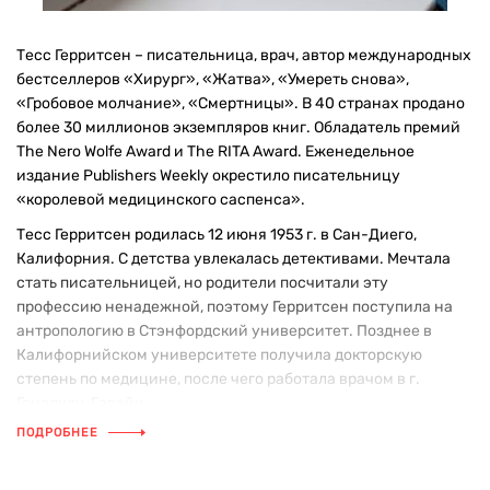
Тесс Герритсен – писательница, врач, автор международных
бестселлеров «Хирург», «Жатва», «Умереть снова»,
«Гробовое молчание», «Смертницы». В 40 странах продано
более 30 миллионов экземпляров книг. Обладатель премий
The Nero Wolfe Award и The RITA Award. Еженедельное
издание Publishers Weekly окрестило писательницу
«королевой медицинского саспенса».
Тесс Герритсен родилась 12 июня 1953 г. в Сан-Диего,
Калифорния. С детства увлекалась детективами. Мечтала
стать писательницей, но родители посчитали эту
профессию ненадежной, поэтому Герритсен поступила на
антропологию в Стэнфордский университет. Позднее в
Калифорнийском университете получила докторскую
степень по медицине, после чего работала врачом в г.
Гонолулу, Гавайи.
ПОДРОБНЕЕ
Во время декретного отпуска Тесс Герритсен начала писать.
Журнал Honolulu проводил конкурс, в котором победил
первый рассказ молодого врача On Choosing the Right Crack