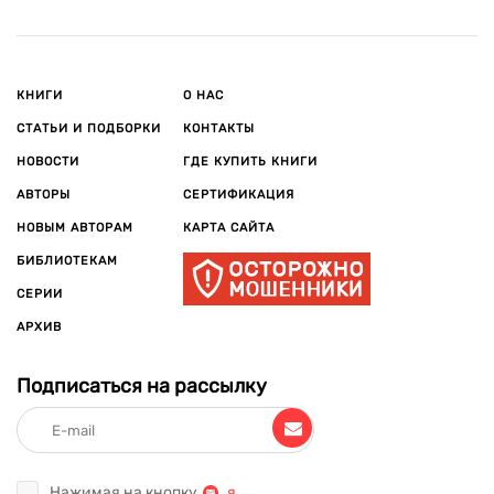
«Умереть снова» и «Я знаю тайну».
По произведениям автора в 2010 г. на канале TNT выпущен
детектив «Риццоли и Айлз», ставший самым
просматриваемым сериалом в истории кабельного
КНИГИ
О НАС
телевидения.
СТАТЬИ И ПОДБОРКИ
КОНТАКТЫ
Тесс Герритсен отошла от врачебной практики и полностью
НОВОСТИ
ГДЕ КУПИТЬ КНИГИ
посвятила себя писательской деятельности. Живет в штате
АВТОРЫ
СЕРТИФИКАЦИЯ
Мэн. Замужем, воспитывает двоих детей.
НОВЫМ АВТОРАМ
КАРТА САЙТА
БИБЛИОТЕКАМ
СЕРИИ
АРХИВ
Подписаться на рассылку
Нажимая на кнопку
,
я