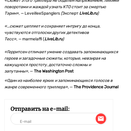
«Сюжет этого триллера не обделён напряжением, лихими
поворотами и жаждой узнать КТО стоит за смертью
Тэрин»,
—
LeveilleeSpanglers
(
Эксперт
LiveLib.ru
)
«...сюжет цепляет и сохраняет интригу до конца,
чувствуются отголоски других детективов
Тесс»,
—
marmelaffi (
LiveLib.ru
)
«Герритсен отличает умение создавать запоминающихся
героев и загадочные сюжеты, которые, невзирая на
кажущуюся простоту, достаточно сложны и
запутанны»,
—
The Washington Post
«Один из наиболее ярких и запоминающихся голосов в
жанре современного триллера»,
—
The Providence Journal
Отправить на e-mail: