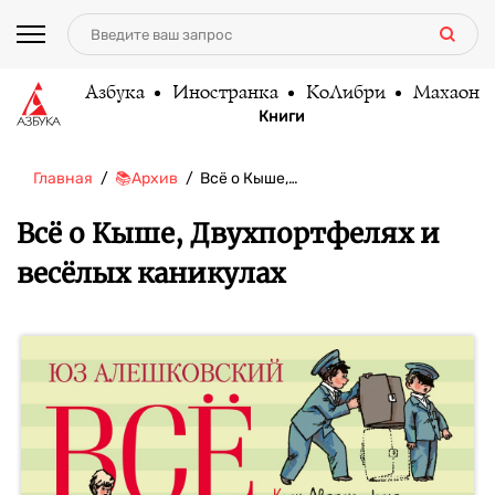
Азбука
Иностранка
КоЛибри
Махаон
Книги
Главная
📚Архив
Всё о Кыше,…
Всё о Кыше, Двухпортфелях и
весёлых каникулах