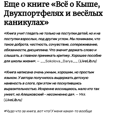
Еще о книге «
Всё о Кыше,
Двухпортфелях и весёлых
каникулах
»
«Книга учит глядеть не только на поступки детей, но и на
поступки взрослых, под другим углом. Мы понимаем, что
такое доброта, честность, сочувствие, сопереживание,
обязанности, дисциплина. Что значит держать слово и
слышать, а главное принимать критику. Хорошее пособие
для школы жизни»
,
—
__Sokolova_Darya__ (
LiveLib.ru
)
«Книга написана очень умным, хорошим, но простым
языком. У автора получилось выдержать детскую
наивность в слоге, при этом не поскупившись
выразительностью. Искренне восхищаюсь, мало кто так
умеет, но Алешковский - несомненно да»
,
—
Mkk
(
LiveLib.ru
)
«
Чудо что за книга, вот что! У меня какая-то вообще