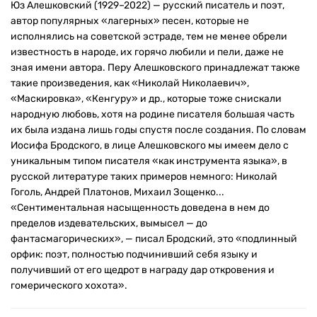
Юз Алешковский (1929–2022) — русский писатель и поэт,
автор популярных «лагерных» песен, которые не
исполнялись на советской эстраде, тем не менее обрели
известность в народе, их горячо любили и пели, даже не
зная имени автора. Перу Алешковского принадлежат также
такие произведения, как «Николай Николаевич»,
«Маскировка», «Кенгуру» и др., которые тоже снискали
народную любовь, хотя на родине писателя большая часть
их была издана лишь годы спустя после создания. По словам
Иосифа Бродского, в лице Алешковского мы имеем дело с
уникальным типом писателя «как инструмента языка», в
русской литературе таких примеров немного: Николай
Гоголь, Андрей Платонов, Михаил Зощенко...
«Сентиментальная насыщенность доведена в нем до
пределов издевательских, вымысел — до
фантасмагорических», — писал Бродский, это «подлинный
орфик: поэт, полностью подчинивший себя языку и
получивший от его щедрот в награду дар откровения и
гомерического хохота».