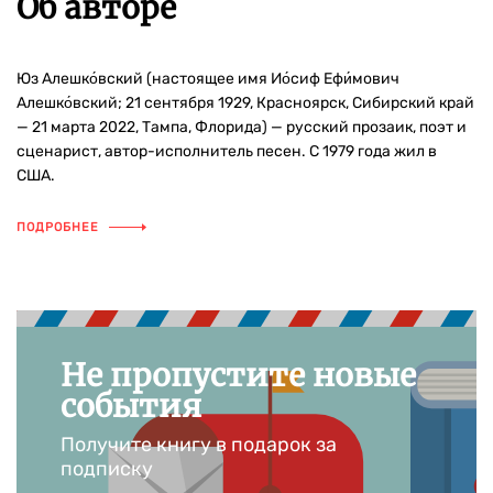
Об авторе
Юз Алешко́вский (настоящее имя Ио́сиф Ефи́мович
Алешко́вский; 21 сентября 1929, Красноярск, Сибирский край
— 21 марта 2022, Тампа, Флорида) — русский прозаик, поэт и
сценарист, автор-исполнитель песен. С 1979 года жил в
США.
ПОДРОБНЕЕ
Не пропустите новые
события
Получите книгу в подарок за
подписку